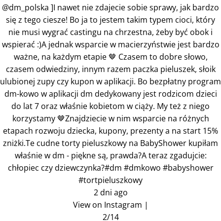
@dm_polska ]I nawet nie zdajecie sobie sprawy, jak bardzo
się z tego ciesze! Bo ja to jestem takim typem cioci, który
nie musi wygrać castingu na chrzestna, żeby być obok i
wspierać :)A jednak wsparcie w macierzyństwie jest bardzo
ważne, na każdym etapie 🤎 Czasem to dobre słowo,
czasem odwiedziny, innym razem paczka pieluszek, słoik
ulubionej zupy czy kupon w aplikacji. Bo bezpłatny program
dm-kowo w aplikacji dm dedykowany jest rodzicom dzieci
do lat 7 oraz właśnie kobietom w ciąży. My też z niego
korzystamy 🤎Znajdziecie w nim wsparcie na różnych
etapach rozwoju dziecka, kupony, prezenty a na start 15%
zniżki.Te cudne torty pieluszkowy na BabyShower kupiłam
właśnie w dm - piękne są, prawda?A teraz zgadujcie:
chłopiec czy dziewczynka?#dm #dmkowo #babyshower
#tortpieluszkowy
2 dni ago
View on Instagram
|
2/14