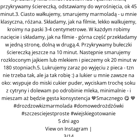
przykrywamy ściereczką, odstawiamy do wyrośnięcia, ok 45
minut.3. Ciasto wałkujemy, smarujemy marmoladą - u mnie
klasyczna, różana. Składamy, jak na filmie, lekko walkujemy,
kroimy na paski 3-4 centymetrowe. W każdym robimy
nacięcie i składamy, jak na filmie - górna część przekładamy
w jedną stronę, dolną w drugą.4. Przykrywamy bułeczki
ściereczką jeszcze na 10 minut. Następnie smarujemy
rozkloconym jajkiem lub mlekiem i pieczemy ok 20 minut w
180 stopniach.5. Lukrujemy zaraz po wyjęciu z pieca - tzn
nie trzeba tak, ale ja tak robię :) a lukier u mnie zawsze na
oko: wsypuje do miski cukier puder, wyciskam trochę soku
z cytryny i dolewam po odrobinie mleka, minimalnie - i
mieszam aż będzie gęsta konsystencja 🤎Smacznego 😋 🤎
#drozdzowkizmarmolada #domowedrożdżówki
#szczesciejestproste #wiejskiegotowanie
5 dni ago
View on Instagram
|
3/14