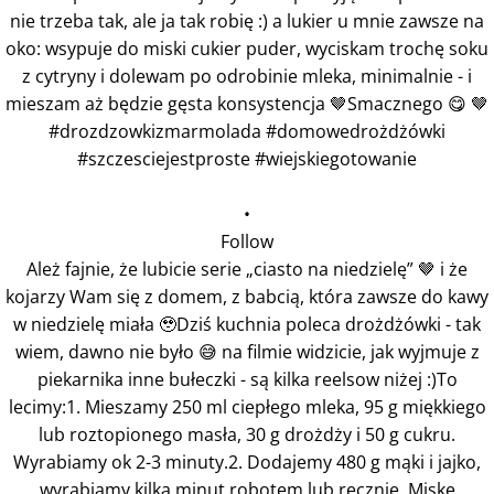
•
Follow
Ależ fajnie, że lubicie serie „ciasto na niedzielę” 🤎 i że
kojarzy Wam się z domem, z babcią, która zawsze do kawy
w niedzielę miała 🥹Dziś kuchnia poleca drożdżówki - tak
wiem, dawno nie było 😅 na filmie widzicie, jak wyjmuje z
piekarnika inne bułeczki - są kilka reelsow niżej :)To
lecimy:1. Mieszamy 250 ml ciepłego mleka, 95 g miękkiego
lub roztopionego masła, 30 g drożdży i 50 g cukru.
Wyrabiamy ok 2-3 minuty.2. Dodajemy 480 g mąki i jajko,
wyrabiamy kilka minut robotem lub ręcznie. Miskę