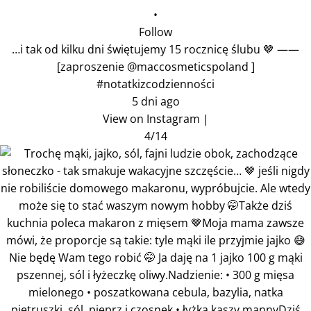
•
Follow
…i tak od kilku dni świętujemy 15 rocznicę ślubu 🤎 ——
[zaproszenie @maccosmeticspoland ]
#notatkizcodzienności
5 dni ago
View on Instagram
|
4/14