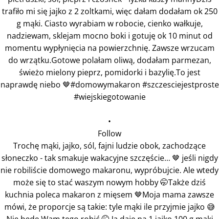
•
Follow
Trochę mąki, jajko, sól, fajni ludzie obok, zachodzące
słoneczko - tak smakuje wakacyjne szczęście… 🤎 jeśli nigdy
nie robiliście domowego makaronu, wypróbujcie. Ale wtedy
może się to stać waszym nowym hobby 🤭Także dziś
kuchnia poleca makaron z mięsem 🤎Moja mama zawsze
mówi, że proporcje są takie: tyle mąki ile przyjmie jajko 😅