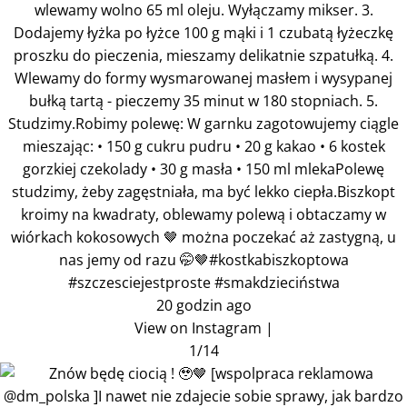
wlewamy wolno 65 ml oleju. Wyłączamy mikser. 3.
Dodajemy łyżka po łyżce 100 g mąki i 1 czubatą łyżeczkę
proszku do pieczenia, mieszamy delikatnie szpatułką. 4.
Wlewamy do formy wysmarowanej masłem i wysypanej
bułką tartą - pieczemy 35 minut w 180 stopniach. 5.
Studzimy.Robimy polewę: W garnku zagotowujemy ciągle
mieszając: • 150 g cukru pudru • 20 g kakao • 6 kostek
gorzkiej czekolady • 30 g masła • 150 ml mlekaPolewę
studzimy, żeby zagęstniała, ma być lekko ciepła.Biszkopt
kroimy na kwadraty, oblewamy polewą i obtaczamy w
wiórkach kokosowych 🤎 można poczekać aż zastygną, u
nas jemy od razu 🤭🤎#kostkabiszkoptowa
#szczesciejestproste #smakdzieciństwa
20 godzin ago
View on Instagram
|
1/14