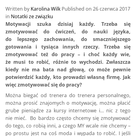
Written by
Karolina Wilk
Published on
26 czerwca 2017
in
Notatki ze związku
Motywacji szuka dzisiaj każdy. Trzeba się
zmotywować do ćwiczeń, do nauki języka,
do lepszego zachowania, do smaczniejszego
gotowania i tysiąca innych rzeczy. Trzeba się
zmotywować też do pracy – i choć każdy wie,
że musi to robić, różnie to wychodzi. Zwłaszcza
kiedy nie ma bata nad głową, co może pewnie
potwierdzić każdy, kto prowadzi własną firmę. Jak
więc zmotywować się do pracy?
Można biegać od trenera do trenera personalnego,
można prosić znajomych o motywację, można płacić
grube pieniądze za kursy internetowe i… nic z tego
nie mieć. Bo bardzo często chcemy się zmotywować
do tego, co robią inni, a czego MY wcale nie chcemy –
po prostu jest na coś moda i wypada to robić. I jeśli