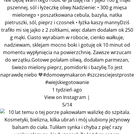
Nie będę Wam tego robić 🤭 Ja daję na 1 jajko 100 g mąki
pszennej, sól i łyżeczkę oliwy.Nadzienie: • 300 g mięsa
mielonego • poszatkowana cebula, bazylia, natka
pietruszki, sól, pieprz i czosnek • łyżka kaszy mannyDziś
trafiło mi się jajko z 2 zoltkami, więc dałam dodałam ok 250
g mąki. Ciasto wyrabiam w robocie, cienko wałkuje,
nadziewam, sklejam mocno boki i gotuję ok 10 minut od
momentu wypłynięcia na powierzchnię. Zawsze wrzucam
do wrzątku.Gotowe polałam oliwą, dodałam parmezan,
świeżo mielony pieprz, pomidorki i bazylię.To jest
naprawdę niebo 🤎#domowymakaron #szczesciejestproste
#wiejskiegotowanie
1 tydzień ago
View on Instagram
|
5/14