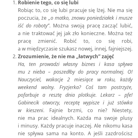
Robienie tego, co się lubi
Robiąc to, co się lubi pracuje się lżej. Nie ma się
poczucia, że
„o matko, znowu poniedziałek i musze
iść do roboty”
. Można swoją pracę zacząć lubić,
a nie traktować jej jak zło konieczne. Można też
pracę zmienić. Robić to, co się robi,
a w międzyczasie szukasz nowej, innej, fajniejszej.
Zrozumienie, że nie ma „łatwych” zajęć
Ha, ten prowadzi własny biznes i kasa spływa
mu z nieba – poszedłby do pracy normalnej. O!
Nauczyciel, wakacje 2 miesiące w roku, każdy
weekend wolny. Fryzjerka? Coś tam postrzyże,
pofarbuje a resztę dnia plotkuje. Lekarz – pfe!
Gabinecik otworzy, receptę wypisze i już stówka
w kieszeni
. Fajnie brzmi, co nie? Niestety,
nie ma prac idealnych. Każda ma swoje plusy
i minusy. Każdy pracuje inaczej. Ale nikomu kasa
nie spływa sama na konto. A jeśli zazdrościsz