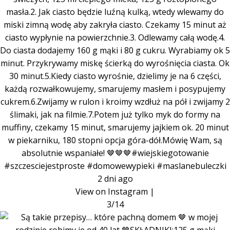
masła.2. Jak ciasto będzie luźną kulką, wtedy wlewamy do
miski zimną wodę aby zakryła ciasto. Czekamy 15 minut aż
ciasto wypłynie na powierzchnie.3. Odlewamy całą wodę.4.
Do ciasta dodajemy 160 g mąki i 80 g cukru. Wyrabiamy ok 5
minut. Przykrywamy miskę ścierką do wyrośnięcia ciasta. Ok
30 minut.5.Kiedy ciasto wyrośnie, dzielimy je na 6 części,
każdą rozwałkowujemy, smarujemy masłem i posypujemy
cukrem.6.Zwijamy w rulon i kroimy wzdłuż na pół i zwijamy 2
ślimaki, jak na filmie.7.Potem już tylko myk do formy na
muffiny, czekamy 15 minut, smarujemy jajkiem ok. 20 minut
w piekarniku, 180 stopni opcja góra-dół.Mówię Wam, są
absolutnie wspaniałe! 🤎🤎🤎#wiejskiegotowanie
#szczesciejestproste #domowewypieki #maslanebuleczki
2 dni ago
View on Instagram
|
3/14