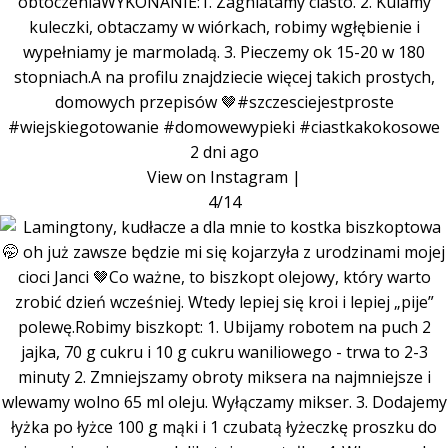
obtoczeniaWYKONANIE:1. Zagniatamy ciasto. 2. Kulamy
kuleczki, obtaczamy w wiórkach, robimy wgłębienie i
wypełniamy je marmoladą. 3. Pieczemy ok 15-20 w 180
stopniach.A na profilu znajdziecie więcej takich prostych,
domowych przepisów 🤎#szczesciejestproste
#wiejskiegotowanie #domowewypieki #ciastkakokosowe
2 dni ago
View on Instagram
|
4/14