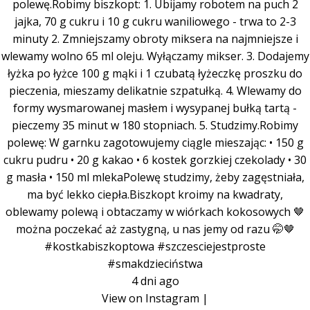
polewę.Robimy biszkopt: 1. Ubijamy robotem na puch 2
jajka, 70 g cukru i 10 g cukru waniliowego - trwa to 2-3
minuty 2. Zmniejszamy obroty miksera na najmniejsze i
wlewamy wolno 65 ml oleju. Wyłączamy mikser. 3. Dodajemy
łyżka po łyżce 100 g mąki i 1 czubatą łyżeczkę proszku do
pieczenia, mieszamy delikatnie szpatułką. 4. Wlewamy do
formy wysmarowanej masłem i wysypanej bułką tartą -
pieczemy 35 minut w 180 stopniach. 5. Studzimy.Robimy
polewę: W garnku zagotowujemy ciągle mieszając: • 150 g
cukru pudru • 20 g kakao • 6 kostek gorzkiej czekolady • 30
g masła • 150 ml mlekaPolewę studzimy, żeby zagęstniała,
ma być lekko ciepła.Biszkopt kroimy na kwadraty,
oblewamy polewą i obtaczamy w wiórkach kokosowych 🤎
można poczekać aż zastygną, u nas jemy od razu 🤭🤎
#kostkabiszkoptowa #szczesciejestproste
#smakdzieciństwa
4 dni ago
View on Instagram
|