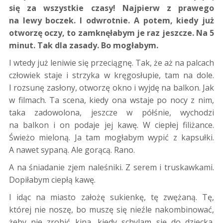
się za wszystkie czasy! Najpierw z prawego
na lewy boczek. I odwrotnie. A potem, kiedy już
otworzę oczy, to zamknęłabym je raz jeszcze. Na 5
minut. Tak dla zasady. Bo mogłabym.
I wtedy już leniwie się przeciągnę. Tak, że aż na palcach
człowiek staje i strzyka w kręgosłupie, tam na dole.
I rozsunę zasłony, otworzę okno i wyjdę na balkon. Jak
w filmach. Ta scena, kiedy ona wstaje po nocy z nim,
taka zadowolona, jeszcze w półśnie, wychodzi
na balkon i on podaje jej kawę. W ciepłej filiżance.
Świeżo mieloną. Ja tam mogłabym wypić z kapsułki.
A nawet sypaną. Ale gorącą. Rano.
A na śniadanie zjem naleśniki. Z serem i truskawkami.
Dopiłabym ciepłą kawę.
I idąc na miasto założę sukienkę, tę zwężaną. Tę,
której nie noszę, bo muszę się nieźle nakombinować,
żeby nie zrobić kina, kiedy schylam się do dziecka.