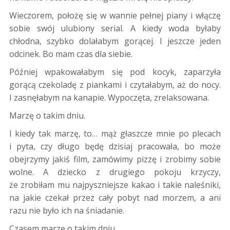
Wieczorem, położę się w wannie pełnej piany i włączę
sobie swój ulubiony serial. A kiedy woda byłaby
chłodna, szybko dolałabym gorącej. I jeszcze jeden
odcinek. Bo mam czas dla siebie.
Później wpakowałabym się pod kocyk, zaparzyła
gorącą czekoladę z piankami i czytałabym, aż do nocy.
I zasnęłabym na kanapie. Wypoczęta, zrelaksowana.
Marzę o takim dniu.
I kiedy tak marzę, to… mąż głaszcze mnie po plecach
i pyta, czy długo będę dzisiaj pracowała, bo może
obejrzymy jakiś film, zamówimy pizzę i zrobimy sobie
wolne. A dziecko z drugiego pokoju krzyczy,
że zrobiłam mu najpyszniejsze kakao i takie naleśniki,
na jakie czekał przez cały pobyt nad morzem, a ani
razu nie było ich na śniadanie.
Czasem marzę o takim dniu.