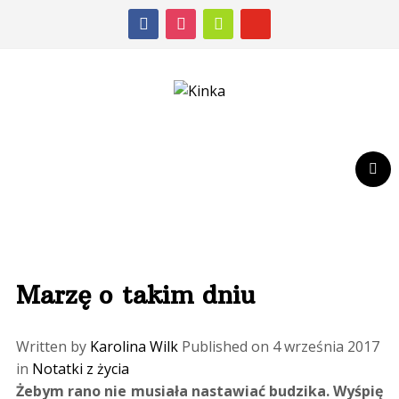
facebook
instagram
shopping-
youtube
cart
Marzę o takim dniu
Written by
Karolina Wilk
Published on
4 września 2017
in
Notatki z życia
Żebym rano nie musiała nastawiać budzika. Wyśpię