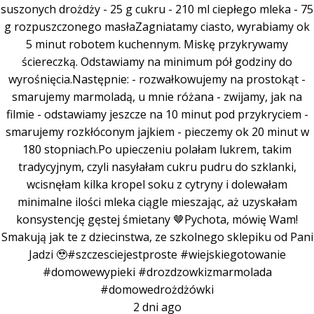
suszonych drożdży - 25 g cukru - 210 ml ciepłego mleka - 75
g rozpuszczonego masłaZagniatamy ciasto, wyrabiamy ok
5 minut robotem kuchennym. Miskę przykrywamy
ściereczką. Odstawiamy na minimum pół godziny do
wyrośnięcia.Następnie: - rozwałkowujemy na prostokąt -
smarujemy marmoladą, u mnie różana - zwijamy, jak na
filmie - odstawiamy jeszcze na 10 minut pod przykryciem -
smarujemy rozkłóconym jajkiem - pieczemy ok 20 minut w
180 stopniach.Po upieczeniu polałam lukrem, takim
tradycyjnym, czyli nasyłałam cukru pudru do szklanki,
wcisnęłam kilka kropel soku z cytryny i dolewałam
minimalne ilości mleka ciągle mieszając, aż uzyskałam
konsystencję gęstej śmietany 🤎Pychota, mówię Wam!
Smakują jak te z dziecinstwa, ze szkolnego sklepiku od Pani
Jadzi 🥹#szczesciejestproste #wiejskiegotowanie
#domowewypieki #drozdzowkizmarmolada
#domowedrożdżówki
2 dni ago