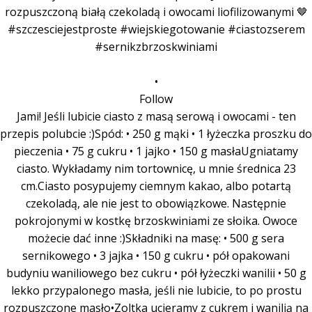
•
Follow
Jami! Jeśli lubicie ciasto z masą serową i owocami - ten
przepis polubcie :)Spód: • 250 g mąki • 1 łyżeczka proszku do
pieczenia • 75 g cukru • 1 jajko • 150 g masłaUgniatamy
ciasto. Wykładamy nim tortownicę, u mnie średnica 23
cm.Ciasto posypujemy ciemnym kakao, albo potartą
czekoladą, ale nie jest to obowiązkowe. Następnie
pokrojonymi w kostkę brzoskwiniami ze słoika. Owoce
możecie dać inne :)Składniki na masę: • 500 g sera
sernikowego • 3 jajka • 150 g cukru • pół opakowani
budyniu waniliowego bez cukru • pół łyżeczki wanilii • 50 g
lekko przypalonego masła, jeśli nie lubicie, to po prostu
rozpuszczone masło•Zoltka ucieramy z cukrem i wanilią na