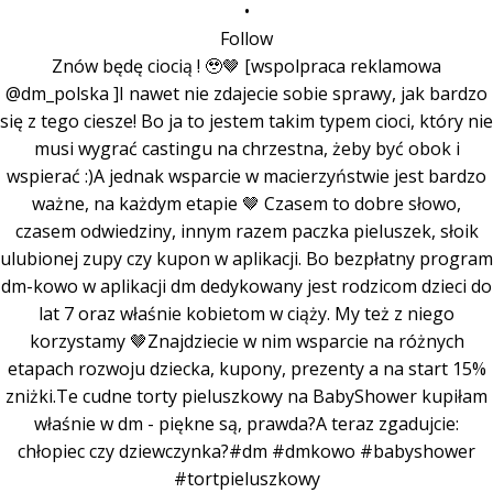
•
Follow
Znów będę ciocią ! 🥹🤎 [wspolpraca reklamowa
@dm_polska ]I nawet nie zdajecie sobie sprawy, jak bardzo
się z tego ciesze! Bo ja to jestem takim typem cioci, który nie
musi wygrać castingu na chrzestna, żeby być obok i
wspierać :)A jednak wsparcie w macierzyństwie jest bardzo
ważne, na każdym etapie 🤎 Czasem to dobre słowo,
czasem odwiedziny, innym razem paczka pieluszek, słoik
ulubionej zupy czy kupon w aplikacji. Bo bezpłatny program
dm-kowo w aplikacji dm dedykowany jest rodzicom dzieci do
lat 7 oraz właśnie kobietom w ciąży. My też z niego
korzystamy 🤎Znajdziecie w nim wsparcie na różnych
etapach rozwoju dziecka, kupony, prezenty a na start 15%
zniżki.Te cudne torty pieluszkowy na BabyShower kupiłam
właśnie w dm - piękne są, prawda?A teraz zgadujcie:
chłopiec czy dziewczynka?#dm #dmkowo #babyshower
#tortpieluszkowy