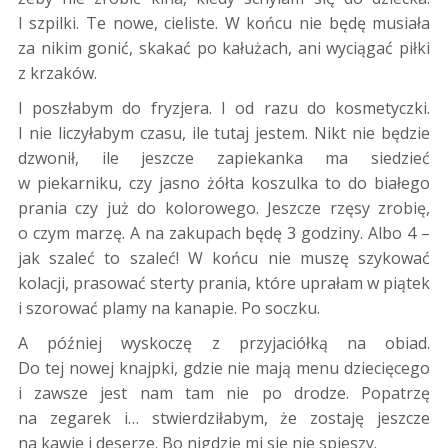
I szpilki. Te nowe, cieliste. W końcu nie będę musiała
za nikim gonić, skakać po kałużach, ani wyciągać piłki
z krzaków.
I poszłabym do fryzjera. I od razu do kosmetyczki.
I nie liczyłabym czasu, ile tutaj jestem. Nikt nie będzie
dzwonił, ile jeszcze zapiekanka ma siedzieć
w piekarniku, czy jasno żółta koszulka to do białego
prania czy już do kolorowego. Jeszcze rzęsy zrobię,
o czym marzę. A na zakupach będę 3 godziny. Albo 4 –
jak szaleć to szaleć! W końcu nie muszę szykować
kolacji, prasować sterty prania, które uprałam w piątek
i szorować plamy na kanapie. Po soczku.
A później wyskoczę z przyjaciółką na obiad.
Do tej nowej knajpki, gdzie nie mają menu dziecięcego
i zawsze jest nam tam nie po drodze. Popatrzę
na zegarek i… stwierdziłabym, że zostaję jeszcze
na kawie i deserze. Bo nigdzie mi się nie spieszy.