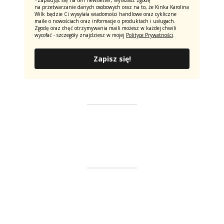
na przetwarzanie danych osobowych oraz na to, że Kinka Karolina
Wilk będzie Ci wysyłała wiadomości handlowe oraz cykliczne
maile o nowościach oraz informacje o produktach i usługach.
Zgodę oraz chęć otrzymywania maili możesz w każdej chwili
wycofać - szczegóły znajdziesz w mojej
Polityce Prywatności
.
Zapisz się!