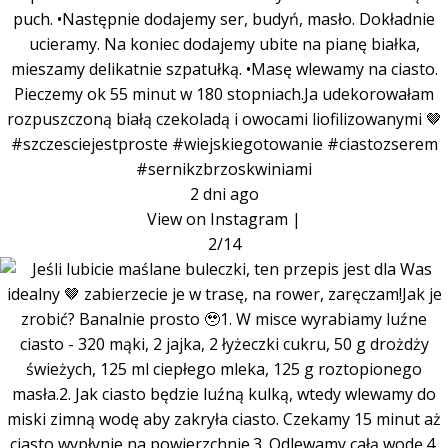
puch. •Następnie dodajemy ser, budyń, masło. Dokładnie
ucieramy. Na koniec dodajemy ubite na pianę białka,
mieszamy delikatnie szpatułką. •Masę wlewamy na ciasto.
Pieczemy ok 55 minut w 180 stopniach.Ja udekorowałam
rozpuszczoną białą czekoladą i owocami liofilizowanymi 🤎
#szczesciejestproste #wiejskiegotowanie #ciastozserem
#sernikzbrzoskwiniami
2 dni ago
View on Instagram
|
2/14