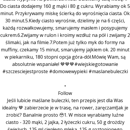
•
Follow
Jeśli lubicie maślane buleczki, ten przepis jest dla Was
idealny 🤎 zabierzecie je w trasę, na rower, zaręczam!Jak je
zrobić? Banalnie prosto 🥹1. W misce wyrabiamy luźne
ciasto - 320 mąki, 2 jajka, 2 łyżeczki cukru, 50 g drożdży
świeżych, 125 ml ciepłego mleka, 125 g roztopionego