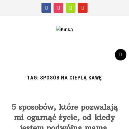
facebook
instagram
shopping-
youtube
cart
TAG:
SPOSÓB NA CIEPŁĄ KAWĘ
5 sposobów, które pozwalają
mi ogarnąć życie, od kiedy
jestem podwójną mamą.