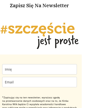
Zapisz Się Na Newsletter
*Zapisując się na ten newsletter, wyrażasz zgodę
na przetwarzanie danych osobowych oraz na to, że Kinka
Karolina Wilk będzie Ci wysyłała wiadomości handlowe
oraz cykliczne maile o nowościach oraz informacje o produktach