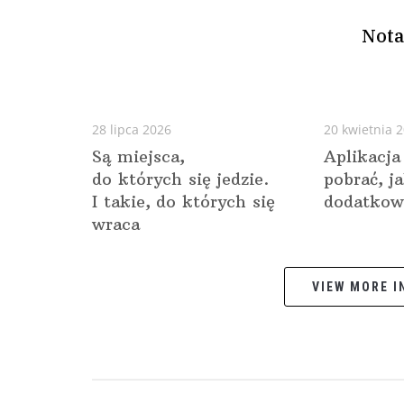
Nota
28 lipca 2026
20 kwietnia 
Są miejsca,
Aplikacja
do których się jedzie.
pobrać, j
I takie, do których się
dodatkow
wraca
VIEW MORE IN