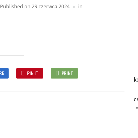
Published on
29 czerwca 2024
in
RE
PIN IT
PRINT
k
c