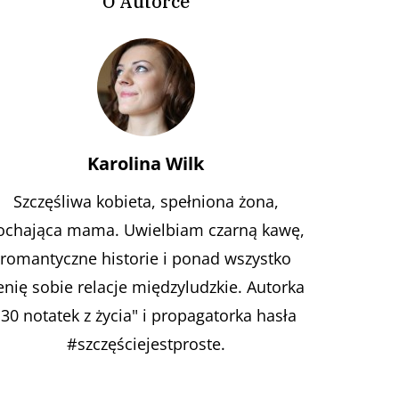
O Autorce
Karolina Wilk
Szczęśliwa kobieta, spełniona żona,
ochająca mama. Uwielbiam czarną kawę,
romantyczne historie i ponad wszystko
enię sobie relacje międzyludzkie. Autorka
"30 notatek z życia" i propagatorka hasła
#szczęściejestproste.