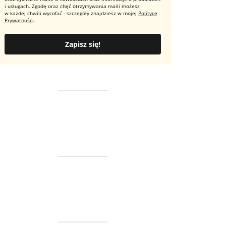
i usługach. Zgodę oraz chęć otrzymywania maili możesz
w każdej chwili wycofać - szczegóły znajdziesz w mojej
Polityce
Prywatności
.
Zapisz się!