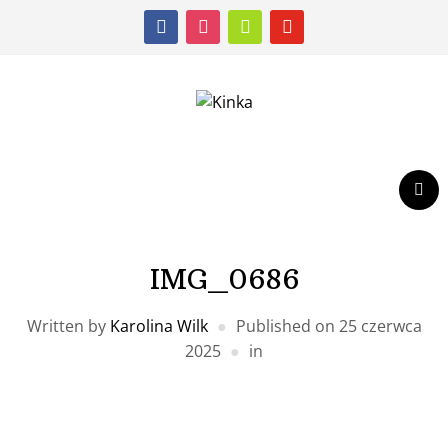
facebook
instagram
shopping-
youtube
cart
IMG_0686
Written by
Karolina Wilk
Published on
25 czerwca
2025
in