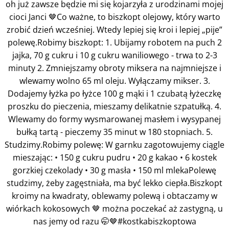
oh już zawsze będzie mi się kojarzyła z urodzinami mojej
cioci Janci 🤎Co ważne, to biszkopt olejowy, który warto
zrobić dzień wcześniej. Wtedy lepiej się kroi i lepiej „pije”
polewę.Robimy biszkopt: 1. Ubijamy robotem na puch 2
jajka, 70 g cukru i 10 g cukru waniliowego - trwa to 2-3
minuty 2. Zmniejszamy obroty miksera na najmniejsze i
wlewamy wolno 65 ml oleju. Wyłączamy mikser. 3.
Dodajemy łyżka po łyżce 100 g mąki i 1 czubatą łyżeczkę
proszku do pieczenia, mieszamy delikatnie szpatułką. 4.
Wlewamy do formy wysmarowanej masłem i wysypanej
bułką tartą - pieczemy 35 minut w 180 stopniach. 5.
Studzimy.Robimy polewę: W garnku zagotowujemy ciągle
mieszając: • 150 g cukru pudru • 20 g kakao • 6 kostek
gorzkiej czekolady • 30 g masła • 150 ml mlekaPolewę
studzimy, żeby zagęstniała, ma być lekko ciepła.Biszkopt
kroimy na kwadraty, oblewamy polewą i obtaczamy w
wiórkach kokosowych 🤎 można poczekać aż zastygną, u
nas jemy od razu 🤭🤎#kostkabiszkoptowa