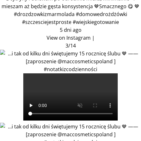
mieszam aż będzie gęsta konsystencja 🤎Smacznego 😋 🤎
#drozdzowkizmarmolada #domowedrożdżówki
#szczesciejestproste #wiejskiegotowanie
5 dni ago
View on Instagram
|
3/14