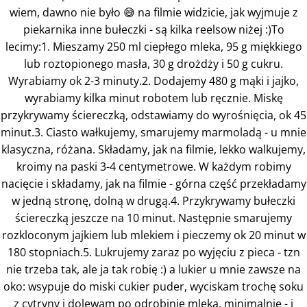
wiem, dawno nie było 😅 na filmie widzicie, jak wyjmuje z
piekarnika inne bułeczki - są kilka reelsow niżej :)To
lecimy:1. Mieszamy 250 ml ciepłego mleka, 95 g miękkiego
lub roztopionego masła, 30 g drożdży i 50 g cukru.
Wyrabiamy ok 2-3 minuty.2. Dodajemy 480 g mąki i jajko,
wyrabiamy kilka minut robotem lub ręcznie. Miskę
przykrywamy ściereczką, odstawiamy do wyrośnięcia, ok 45
minut.3. Ciasto wałkujemy, smarujemy marmoladą - u mnie
klasyczna, różana. Składamy, jak na filmie, lekko walkujemy,
kroimy na paski 3-4 centymetrowe. W każdym robimy
nacięcie i składamy, jak na filmie - górna część przekładamy
w jedną stronę, dolną w drugą.4. Przykrywamy bułeczki
ściereczką jeszcze na 10 minut. Następnie smarujemy
rozkloconym jajkiem lub mlekiem i pieczemy ok 20 minut w
180 stopniach.5. Lukrujemy zaraz po wyjęciu z pieca - tzn
nie trzeba tak, ale ja tak robię :) a lukier u mnie zawsze na
oko: wsypuje do miski cukier puder, wyciskam trochę soku
z cytryny i dolewam po odrobinie mleka, minimalnie - i