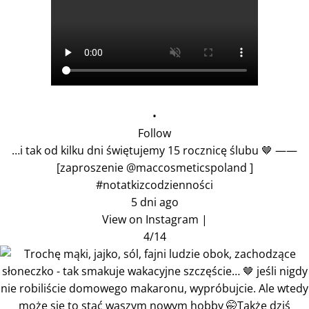
•
Follow
…i tak od kilku dni świętujemy 15 rocznicę ślubu 🤎 ——
[zaproszenie @maccosmeticspoland ]
#notatkizcodzienności
5 dni ago
View on Instagram
|
4/14