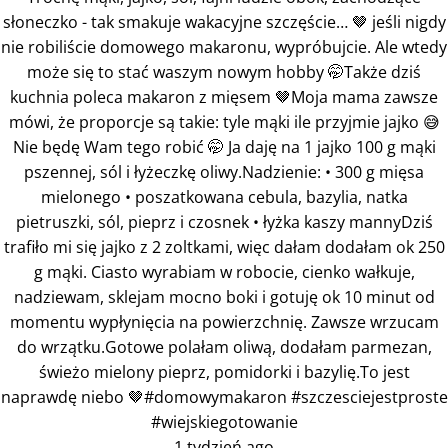
słoneczko - tak smakuje wakacyjne szczęście… 🤎 jeśli nigdy
nie robiliście domowego makaronu, wypróbujcie. Ale wtedy
może się to stać waszym nowym hobby 🤭Także dziś
kuchnia poleca makaron z mięsem 🤎Moja mama zawsze
mówi, że proporcje są takie: tyle mąki ile przyjmie jajko 😅
Nie będę Wam tego robić 🤭 Ja daję na 1 jajko 100 g mąki
pszennej, sól i łyżeczkę oliwy.Nadzienie: • 300 g mięsa
mielonego • poszatkowana cebula, bazylia, natka
pietruszki, sól, pieprz i czosnek • łyżka kaszy mannyDziś
trafiło mi się jajko z 2 zoltkami, więc dałam dodałam ok 250
g mąki. Ciasto wyrabiam w robocie, cienko wałkuje,
nadziewam, sklejam mocno boki i gotuję ok 10 minut od
momentu wypłynięcia na powierzchnię. Zawsze wrzucam
do wrzątku.Gotowe polałam oliwą, dodałam parmezan,
świeżo mielony pieprz, pomidorki i bazylię.To jest
naprawdę niebo 🤎#domowymakaron #szczesciejestproste
#wiejskiegotowanie
1 tydzień ago