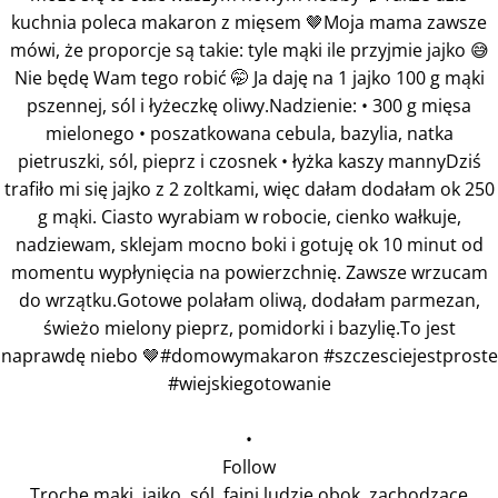
•
Follow
Trochę mąki, jajko, sól, fajni ludzie obok, zachodzące