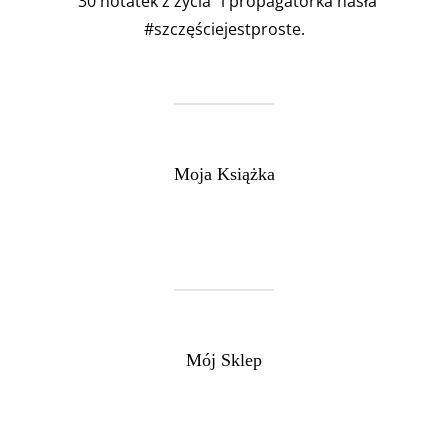
"30 notatek z życia" i propagatorka hasła
#szczęściejestproste.
Moja Książka
Mój Sklep