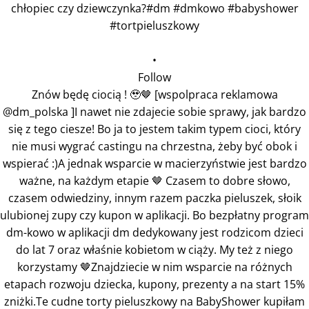
•
Follow
Znów będę ciocią ! 🥹🤎 [wspolpraca reklamowa
@dm_polska ]I nawet nie zdajecie sobie sprawy, jak bardzo
się z tego ciesze! Bo ja to jestem takim typem cioci, który
nie musi wygrać castingu na chrzestna, żeby być obok i
wspierać :)A jednak wsparcie w macierzyństwie jest bardzo
ważne, na każdym etapie 🤎 Czasem to dobre słowo,
czasem odwiedziny, innym razem paczka pieluszek, słoik
ulubionej zupy czy kupon w aplikacji. Bo bezpłatny program
dm-kowo w aplikacji dm dedykowany jest rodzicom dzieci
do lat 7 oraz właśnie kobietom w ciąży. My też z niego
korzystamy 🤎Znajdziecie w nim wsparcie na różnych
etapach rozwoju dziecka, kupony, prezenty a na start 15%
zniżki.Te cudne torty pieluszkowy na BabyShower kupiłam