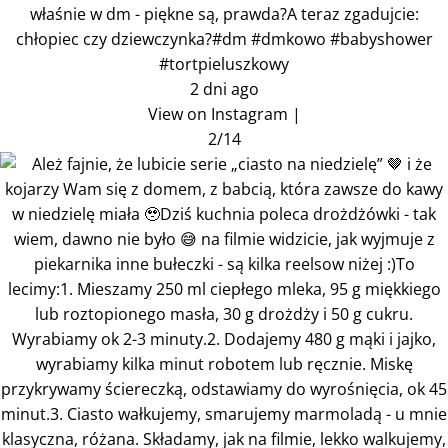
właśnie w dm - piękne są, prawda?A teraz zgadujcie:
chłopiec czy dziewczynka?#dm #dmkowo #babyshower
#tortpieluszkowy
2 dni ago
View on Instagram
|
2/14