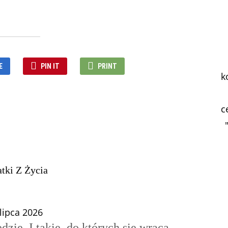
E
PIN IT
PRINT
k
c
tki Z Życia
lipca 2026
edzie. I takie, do których się wraca