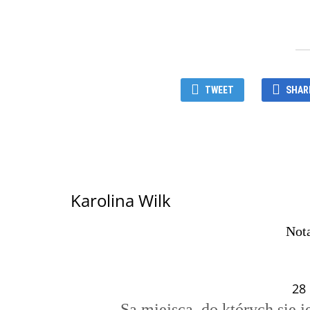
TWEET
SHAR
Karolina Wilk
Nota
28 
Są miejsca, do których się j