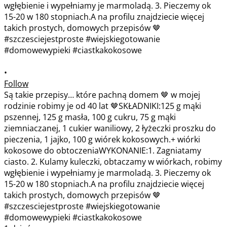
•
Follow
Są takie przepisy… które pachną domem 🤎 w mojej
rodzinie robimy je od 40 lat 🤎SKŁADNIKI:125 g mąki
pszennej, 125 g masła, 100 g cukru, 75 g mąki
ziemniaczanej, 1 cukier waniliowy, 2 łyżeczki proszku do
pieczenia, 1 jajko, 100 g wiórek kokosowych.+ wiórki
kokosowe do obtoczeniaWYKONANIE:1. Zagniatamy
ciasto. 2. Kulamy kuleczki, obtaczamy w wiórkach, robimy
wgłębienie i wypełniamy je marmoladą. 3. Pieczemy ok
15-20 w 180 stopniach.A na profilu znajdziecie więcej
takich prostych, domowych przepisów 🤎
#szczesciejestproste #wiejskiegotowanie
#domowewypieki #ciastkakokosowe