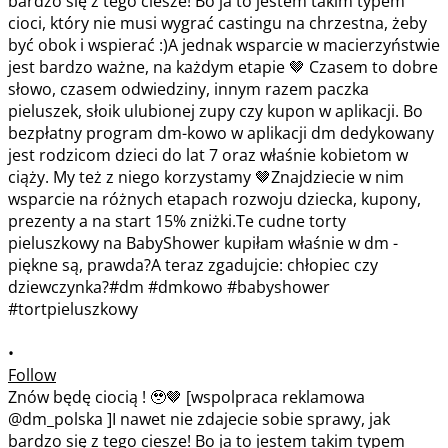
•
Follow
Znów będę ciocią ! 🥹🤎 [wspolpraca reklamowa
@dm_polska ]I nawet nie zdajecie sobie sprawy, jak
bardzo się z tego ciesze! Bo ja to jestem takim typem