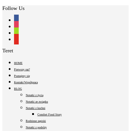
Follow Us
facebook
instagram
shopping-
cart
youtube
Teret
HOME
Pierwszy raz?
Poznajmy się
Kontakt/Współpraca
BLOG
Notatki z życia
Notatki ze związku
Notatki z kuchni
Comfort Food Story
Rodzinne zapiski
Notatki z podróży