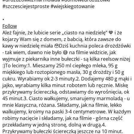
•
Follow
Ależ fajnie, że lubicie serie „ciasto na niedzielę” 🤎 i że
kojarzy Wam się z domem, z babcią, która zawsze do
kawy w niedzielę miała 🥹Dziś kuchnia poleca drożdżówki
- tak wiem, dawno nie było 😅 na filmie widzicie, jak
wyjmuje z piekarnika inne bułeczki - są kilka reelsow niżej
:)To lecimy:1. Mieszamy 250 ml ciepłego mleka, 95 g
miękkiego lub roztopionego masła, 30 g drożdży i 50 g
cukru. Wyrabiamy ok 2-3 minuty.2. Dodajemy 480 g mąki i
jajko, wyrabiamy kilka minut robotem lub ręcznie. Miskę
przykrywamy ściereczką, odstawiamy do wyrośnięcia, ok
45 minut.3. Ciasto wałkujemy, smarujemy marmoladą - u
mnie klasyczna, różana. Składamy, jak na filmie, lekko
walkujemy, kroimy na paski 3-4 centymetrowe. W każdym
robimy nacięcie i składamy, jak na filmie - górna część
przekładamy w jedną stronę, dolną w drugą.4.
Przykrywamy bułeczki ściereczką jeszcze na 10 minut.