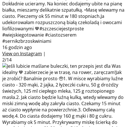
Dokładnie ucieramy. Na koniec dodajemy ubite na pianę
białka, mieszamy delikatnie szpatułką. •Masę wlewamy na
ciasto. Pieczemy ok 55 minut w 180 stopniach.Ja
udekorowałam rozpuszczoną białą czekoladą i owocami
liofilizowanymi 🤎#szczesciejestproste
#wiejskiegotowanie #ciastozserem
#sernikzbrzoskwiniami
16 godzin ago
View on Instagram
|
2/14