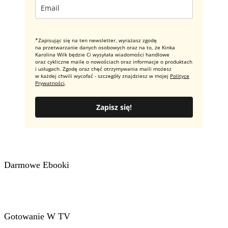
*Zapisując się na ten newsletter, wyrażasz zgodę
na przetwarzanie danych osobowych oraz na to, że Kinka
Karolina Wilk będzie Ci wysyłała wiadomości handlowe
oraz cykliczne maile o nowościach oraz informacje o produktach
i usługach. Zgodę oraz chęć otrzymywania maili możesz
w każdej chwili wycofać - szczegóły znajdziesz w mojej
Polityce
Prywatności
.
Zapisz się!
Darmowe Ebooki
Gotowanie W TV