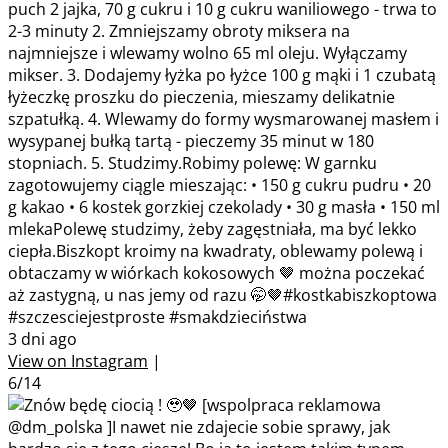
puch 2 jajka, 70 g cukru i 10 g cukru waniliowego - trwa to
2-3 minuty 2. Zmniejszamy obroty miksera na
najmniejsze i wlewamy wolno 65 ml oleju. Wyłączamy
mikser. 3. Dodajemy łyżka po łyżce 100 g mąki i 1 czubatą
łyżeczkę proszku do pieczenia, mieszamy delikatnie
szpatułką. 4. Wlewamy do formy wysmarowanej masłem i
wysypanej bułką tartą - pieczemy 35 minut w 180
stopniach. 5. Studzimy.Robimy polewę: W garnku
zagotowujemy ciągle mieszając: • 150 g cukru pudru • 20
g kakao • 6 kostek gorzkiej czekolady • 30 g masła • 150 ml
mlekaPolewę studzimy, żeby zagęstniała, ma być lekko
ciepła.Biszkopt kroimy na kwadraty, oblewamy polewą i
obtaczamy w wiórkach kokosowych 🤎 można poczekać
aż zastygną, u nas jemy od razu 🤭🤎#kostkabiszkoptowa
#szczesciejestproste #smakdzieciństwa
3 dni ago
View on Instagram
|
6/14