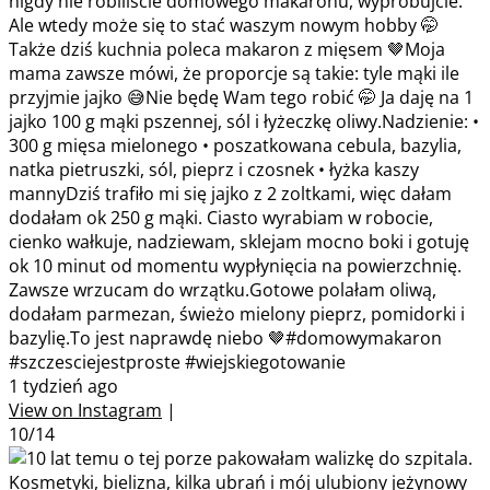
nigdy nie robiliście domowego makaronu, wypróbujcie.
Ale wtedy może się to stać waszym nowym hobby 🤭
Także dziś kuchnia poleca makaron z mięsem 🤎Moja
mama zawsze mówi, że proporcje są takie: tyle mąki ile
przyjmie jajko 😅Nie będę Wam tego robić 🤭 Ja daję na 1
jajko 100 g mąki pszennej, sól i łyżeczkę oliwy.Nadzienie: •
300 g mięsa mielonego • poszatkowana cebula, bazylia,
natka pietruszki, sól, pieprz i czosnek • łyżka kaszy
mannyDziś trafiło mi się jajko z 2 zoltkami, więc dałam
dodałam ok 250 g mąki. Ciasto wyrabiam w robocie,
cienko wałkuje, nadziewam, sklejam mocno boki i gotuję
ok 10 minut od momentu wypłynięcia na powierzchnię.
Zawsze wrzucam do wrzątku.Gotowe polałam oliwą,
dodałam parmezan, świeżo mielony pieprz, pomidorki i
bazylię.To jest naprawdę niebo 🤎#domowymakaron
#szczesciejestproste #wiejskiegotowanie
1 tydzień ago
View on Instagram
|
10/14