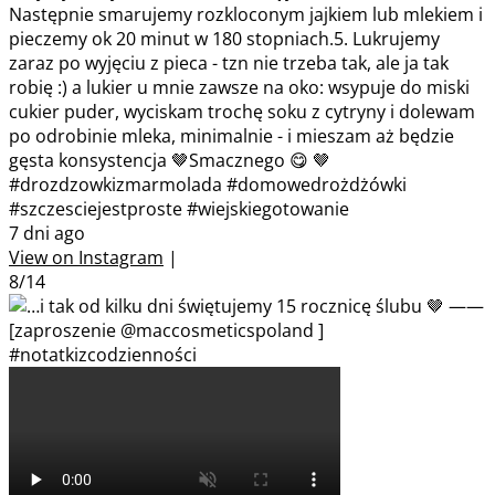
Następnie smarujemy rozkloconym jajkiem lub mlekiem i
pieczemy ok 20 minut w 180 stopniach.5. Lukrujemy
zaraz po wyjęciu z pieca - tzn nie trzeba tak, ale ja tak
robię :) a lukier u mnie zawsze na oko: wsypuje do miski
cukier puder, wyciskam trochę soku z cytryny i dolewam
po odrobinie mleka, minimalnie - i mieszam aż będzie
gęsta konsystencja 🤎Smacznego 😋 🤎
#drozdzowkizmarmolada #domowedrożdżówki
#szczesciejestproste #wiejskiegotowanie
7 dni ago
View on Instagram
|
8/14