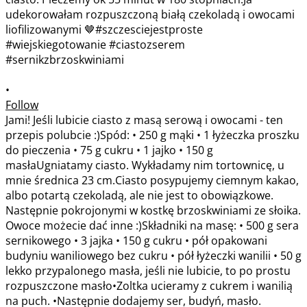
•
Follow
Jami! Jeśli lubicie ciasto z masą serową i owocami - ten
przepis polubcie :)Spód: • 250 g mąki • 1 łyżeczka proszku
do pieczenia • 75 g cukru • 1 jajko • 150 g
masłaUgniatamy ciasto. Wykładamy nim tortownicę, u
mnie średnica 23 cm.Ciasto posypujemy ciemnym kakao,
albo potartą czekoladą, ale nie jest to obowiązkowe.
Następnie pokrojonymi w kostkę brzoskwiniami ze słoika.
Owoce możecie dać inne :)Składniki na masę: • 500 g sera
sernikowego • 3 jajka • 150 g cukru • pół opakowani
budyniu waniliowego bez cukru • pół łyżeczki wanilii • 50 g
lekko przypalonego masła, jeśli nie lubicie, to po prostu
rozpuszczone masło•Zoltka ucieramy z cukrem i wanilią
na puch. •Następnie dodajemy ser, budyń, masło.