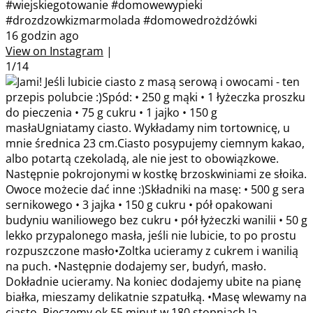
#wiejskiegotowanie #domowewypieki
#drozdzowkizmarmolada #domowedrożdżówki
16 godzin ago
View on Instagram
|
1/14