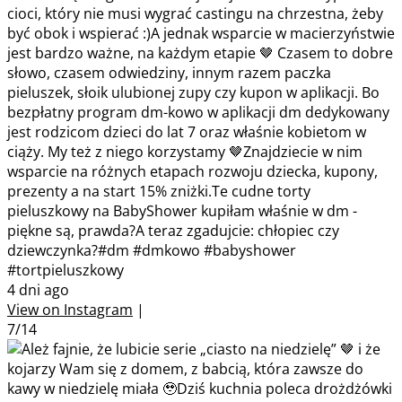
cioci, który nie musi wygrać castingu na chrzestna, żeby
być obok i wspierać :)A jednak wsparcie w macierzyństwie
jest bardzo ważne, na każdym etapie 🤎 Czasem to dobre
słowo, czasem odwiedziny, innym razem paczka
pieluszek, słoik ulubionej zupy czy kupon w aplikacji. Bo
bezpłatny program dm-kowo w aplikacji dm dedykowany
jest rodzicom dzieci do lat 7 oraz właśnie kobietom w
ciąży. My też z niego korzystamy 🤎Znajdziecie w nim
wsparcie na różnych etapach rozwoju dziecka, kupony,
prezenty a na start 15% zniżki.Te cudne torty
pieluszkowy na BabyShower kupiłam właśnie w dm -
piękne są, prawda?A teraz zgadujcie: chłopiec czy
dziewczynka?#dm #dmkowo #babyshower
#tortpieluszkowy
4 dni ago
View on Instagram
|
7/14