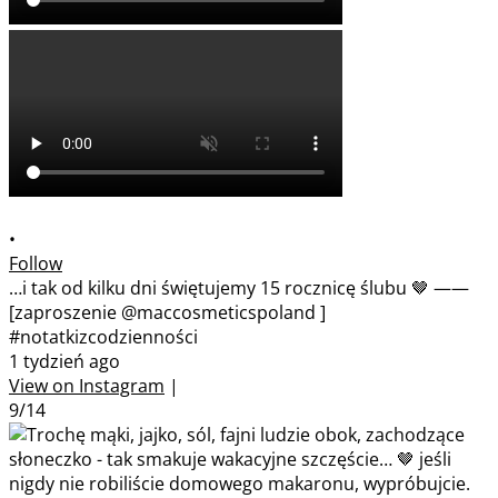
•
Follow
…i tak od kilku dni świętujemy 15 rocznicę ślubu 🤎 ——
[zaproszenie @maccosmeticspoland ]
#notatkizcodzienności
1 tydzień ago
View on Instagram
|
9/14