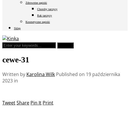
Zdrowotne zapiski
Choroby tarczycy
Rak tarczycy
Kosmetyczne zapiski
Sklep
cewe-31
Written by
Karolina Wilk
Published on
19 października
2023
in
Tweet
Share
Pin It
Print