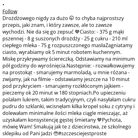
•
Follow
Drożdżowego nigdy za dużo 🤭 to chyba najprostszy
przepis, jaki znam, i który zawsze, ale to zawsze
wychodzi. Nie da się go zepsuć 🤎Ciasto: - 375 g mąki
pszennej - 8 g suszonych drożdży - 25 g cukru - 210 ml
ciepłego mleka - 75 g rozpuszczonego masłaZagniatamy
ciasto, wyrabiamy ok 5 minut robotem kuchennym.
Miskę przykrywamy ściereczką. Odstawiamy na minimum
pół godziny do wyrośnięcia.Następnie: - rozwałkowujemy
na prostokąt - smarujemy marmoladą, u mnie różana -
zwijamy, jak na filmie - odstawiamy jeszcze na 10 minut
pod przykryciem - smarujemy rozkłóconym jajkiem -
pieczemy ok 20 minut w 180 stopniach.Po upieczeniu
polałam lukrem, takim tradycyjnym, czyli nasyłałam cukru
pudru do szklanki, wcisnęłam kilka kropel soku z cytryny i
dolewałam minimalne ilości mleka ciągle mieszając, aż
uzyskałam konsystencję gęstej śmietany 🤎Pychota,
mówię Wam! Smakują jak te z dziecinstwa, ze szkolnego
sklepiku od Pani Jadzi 🥹#szczesciejestproste