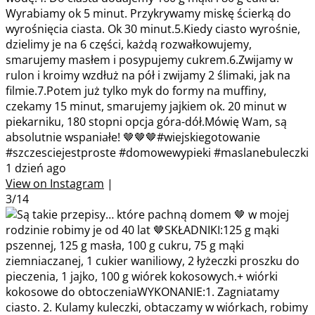
Wyrabiamy ok 5 minut. Przykrywamy miskę ścierką do
wyrośnięcia ciasta. Ok 30 minut.5.Kiedy ciasto wyrośnie,
dzielimy je na 6 części, każdą rozwałkowujemy,
smarujemy masłem i posypujemy cukrem.6.Zwijamy w
rulon i kroimy wzdłuż na pół i zwijamy 2 ślimaki, jak na
filmie.7.Potem już tylko myk do formy na muffiny,
czekamy 15 minut, smarujemy jajkiem ok. 20 minut w
piekarniku, 180 stopni opcja góra-dół.Mówię Wam, są
absolutnie wspaniałe! 🤎🤎🤎#wiejskiegotowanie
#szczesciejestproste #domowewypieki #maslanebuleczki
1 dzień ago
View on Instagram
|
3/14