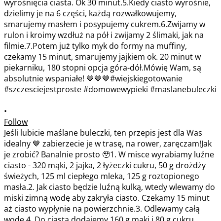
•
Follow
Jeśli lubicie maślane buleczki, ten przepis jest dla Was
idealny 🤎 zabierzecie je w trasę, na rower, zaręczam!Jak
je zrobić? Banalnie prosto 🥹1. W misce wyrabiamy luźne
ciasto - 320 mąki, 2 jajka, 2 łyżeczki cukru, 50 g drożdży
świeżych, 125 ml ciepłego mleka, 125 g roztopionego
masła.2. Jak ciasto będzie luźną kulką, wtedy wlewamy do
miski zimną wodę aby zakryła ciasto. Czekamy 15 minut
aż ciasto wypłynie na powierzchnie.3. Odlewamy całą
wodę.4. Do ciasta dodajemy 160 g mąki i 80 g cukru.