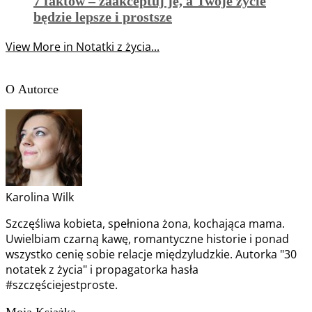
7 faktów – zaakceptuj je, a Twoje życie
będzie lepsze i prostsze
View More in Notatki z życia...
O Autorce
Karolina Wilk
Szczęśliwa kobieta, spełniona żona, kochająca mama.
Uwielbiam czarną kawę, romantyczne historie i ponad
wszystko cenię sobie relacje międzyludzkie. Autorka "30
notatek z życia" i propagatorka hasła
#szczęściejestproste.
Moja Książka