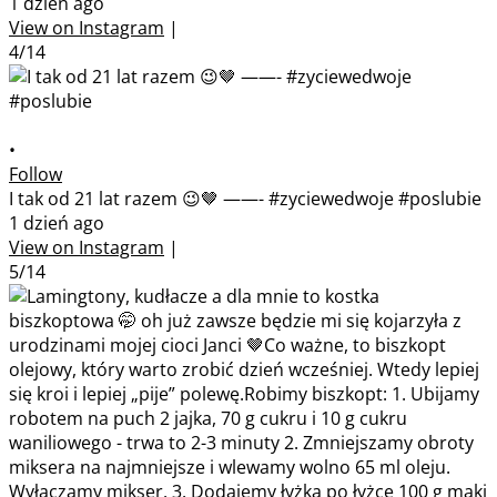
1 dzień ago
View on Instagram
|
4/14
•
Follow
I tak od 21 lat razem 😉🤎 ——- #zyciewedwoje #poslubie
1 dzień ago
View on Instagram
|
5/14