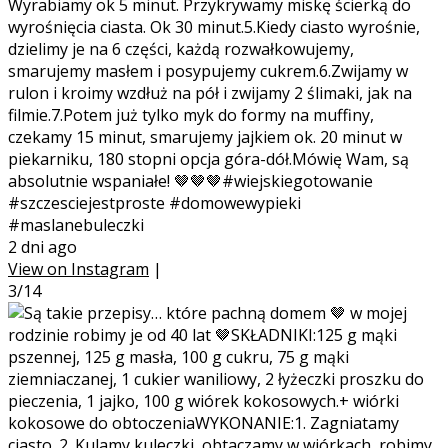
Wyrabiamy ok 5 minut. Przykrywamy miskę ścierką do
wyrośnięcia ciasta. Ok 30 minut.5.Kiedy ciasto wyrośnie,
dzielimy je na 6 części, każdą rozwałkowujemy,
smarujemy masłem i posypujemy cukrem.6.Zwijamy w
rulon i kroimy wzdłuż na pół i zwijamy 2 ślimaki, jak na
filmie.7.Potem już tylko myk do formy na muffiny,
czekamy 15 minut, smarujemy jajkiem ok. 20 minut w
piekarniku, 180 stopni opcja góra-dół.Mówię Wam, są
absolutnie wspaniałe! 🤎🤎🤎#wiejskiegotowanie
#szczesciejestproste #domowewypieki
#maslanebuleczki
2 dni ago
View on Instagram
|
3/14