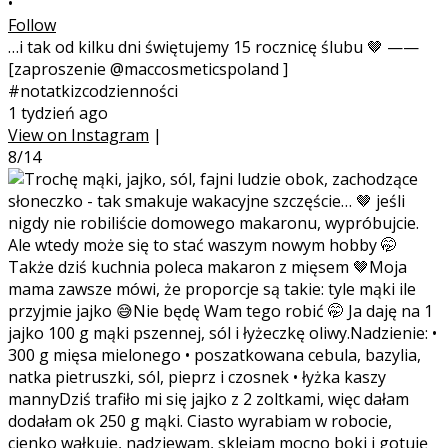
•
Follow
…i tak od kilku dni świętujemy 15 rocznicę ślubu 🤎 ——
[zaproszenie @maccosmeticspoland ]
#notatkizcodzienności
1 tydzień ago
View on Instagram
|
8/14