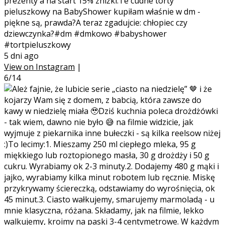
prezenty a na start 15% zniżki.Te cudne torty
pieluszkowy na BabyShower kupiłam właśnie w dm -
piękne są, prawda?A teraz zgadujcie: chłopiec czy
dziewczynka?#dm #dmkowo #babyshower
#tortpieluszkowy
5 dni ago
View on Instagram
|
6/14