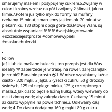
•
Follow
Jeśli lubicie maślane buleczki, ten przepis jest dla Was
idealny 🤎 zabierzecie je w trasę, na rower, zaręczam!Jak
je zrobić? Banalnie prosto 🥹1. W misce wyrabiamy luźne
ciasto - 320 mąki, 2 jajka, 2 łyżeczki cukru, 50 g drożdży
świeżych, 125 ml ciepłego mleka, 125 g roztopionego
masła.2. Jak ciasto będzie luźną kulką, wtedy wlewamy do
miski zimną wodę aby zakryła ciasto. Czekamy 15 minut
aż ciasto wypłynie na powierzchnie.3. Odlewamy całą
wodę.4. Do ciasta dodajemy 160 g mąki i 80 g cukru.