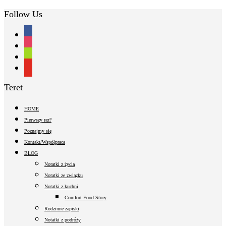
Follow Us
facebook
instagram
shopping-
cart
youtube
Teret
HOME
Pierwszy raz?
Poznajmy się
Kontakt/Współpraca
BLOG
Notatki z życia
Notatki ze związku
Notatki z kuchni
Comfort Food Story
Rodzinne zapiski
Notatki z podróży