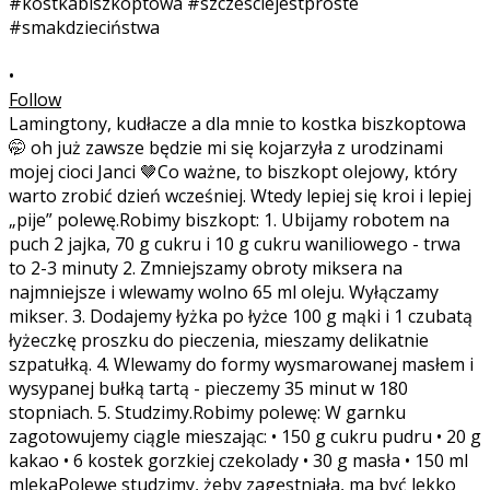
•
Follow
Lamingtony, kudłacze a dla mnie to kostka biszkoptowa
🤭 oh już zawsze będzie mi się kojarzyła z urodzinami
mojej cioci Janci 🤎Co ważne, to biszkopt olejowy, który
warto zrobić dzień wcześniej. Wtedy lepiej się kroi i lepiej
„pije” polewę.Robimy biszkopt: 1. Ubijamy robotem na
puch 2 jajka, 70 g cukru i 10 g cukru waniliowego - trwa
to 2-3 minuty 2. Zmniejszamy obroty miksera na
najmniejsze i wlewamy wolno 65 ml oleju. Wyłączamy
mikser. 3. Dodajemy łyżka po łyżce 100 g mąki i 1 czubatą
łyżeczkę proszku do pieczenia, mieszamy delikatnie
szpatułką. 4. Wlewamy do formy wysmarowanej masłem i
wysypanej bułką tartą - pieczemy 35 minut w 180
stopniach. 5. Studzimy.Robimy polewę: W garnku
zagotowujemy ciągle mieszając: • 150 g cukru pudru • 20 g
kakao • 6 kostek gorzkiej czekolady • 30 g masła • 150 ml
mlekaPolewę studzimy, żeby zagęstniała, ma być lekko