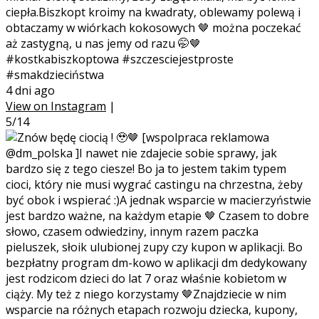
ciepła.Biszkopt kroimy na kwadraty, oblewamy polewą i
obtaczamy w wiórkach kokosowych 🤎 można poczekać
aż zastygną, u nas jemy od razu 🤭🤎
#kostkabiszkoptowa #szczesciejestproste
#smakdzieciństwa
4 dni ago
View on Instagram
|
5/14