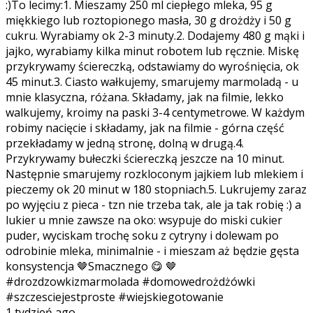
:)To lecimy:1. Mieszamy 250 ml ciepłego mleka, 95 g
miękkiego lub roztopionego masła, 30 g drożdży i 50 g
cukru. Wyrabiamy ok 2-3 minuty.2. Dodajemy 480 g mąki i
jajko, wyrabiamy kilka minut robotem lub ręcznie. Miskę
przykrywamy ściereczką, odstawiamy do wyrośnięcia, ok
45 minut.3. Ciasto wałkujemy, smarujemy marmoladą - u
mnie klasyczna, różana. Składamy, jak na filmie, lekko
walkujemy, kroimy na paski 3-4 centymetrowe. W każdym
robimy nacięcie i składamy, jak na filmie - górna część
przekładamy w jedną stronę, dolną w drugą.4.
Przykrywamy bułeczki ściereczką jeszcze na 10 minut.
Następnie smarujemy rozkloconym jajkiem lub mlekiem i
pieczemy ok 20 minut w 180 stopniach.5. Lukrujemy zaraz
po wyjęciu z pieca - tzn nie trzeba tak, ale ja tak robię :) a
lukier u mnie zawsze na oko: wsypuje do miski cukier
puder, wyciskam trochę soku z cytryny i dolewam po
odrobinie mleka, minimalnie - i mieszam aż będzie gęsta
konsystencja 🤎Smacznego 😋 🤎
#drozdzowkizmarmolada #domowedrożdżówki
#szczesciejestproste #wiejskiegotowanie
1 tydzień ago