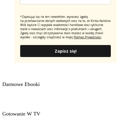
*Zapisując się na ten newsletter, wyrażasz zgodę
na przetwarzanie danych osobowych oraz na to, że Kinka Karolina
Wilk będzie Ci wysyłała wiadomości handlowe oraz cykliczne
maile o nowościach oraz informacje o produktach i usługach.
Zgodę oraz chęć otrzymywania maili możesz w każdej chwili
wycofać - szczegóły znajdziesz w mojej
Polityce Prywatności
.
Zapisz się!
Darmowe Ebooki
Gotowanie W TV