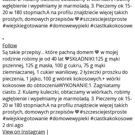
•
Follow
Są takie przepisy… które pachną domem 🤎 w mojej
rodzinie robimy je od 40 lat 🤎SKŁADNIKI:125 g mąki
pszennej, 125 g masła, 100 g cukru, 75 g mąki
ziemniaczanej, 1 cukier waniliowy, 2 łyżeczki proszku do
pieczenia, 1 jajko, 100 g wiórek kokosowych.+ wiórki
kokosowe do obtoczeniaWYKONANIE:1. Zagniatamy
ciasto. 2. Kulamy kuleczki, obtaczamy w wiórkach, robimy
wgłębienie i wypełniamy je marmoladą. 3. Pieczemy ok 15-
20 w 180 stopniach.A na profilu znajdziecie więcej takich
prostych, domowych przepisów 🤎#szczesciejestproste
#wiejskiegotowanie #domowewypieki #ciastkakokosowe
2 dni ago
View on Instagram
|