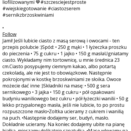
•
Follow
Jami! Jeśli lubicie ciasto z masą serową i owocami - ten
przepis polubcie :)Spód: • 250 g mąki • 1 łyżeczka proszku
do pieczenia • 75 g cukru • 1 jajko • 150 g masłaUgniatamy
ciasto. Wykładamy nim tortownicę, u mnie średnica 23
cm.Ciasto posypujemy ciemnym kakao, albo potartą
czekoladą, ale nie jest to obowiązkowe. Następnie
pokrojonymi w kostkę brzoskwiniami ze słoika. Owoce
możecie dać inne :)Składniki na masę: • 500 g sera
sernikowego • 3 jajka • 150 g cukru • pół opakowani
budyniu waniliowego bez cukru • pół łyżeczki wanilii • 50 g
lekko przypalonego masła, jeśli nie lubicie, to po prostu
rozpuszczone masło•Zoltka ucieramy z cukrem i wanilią
na puch. •Następnie dodajemy ser, budyń, masło.
Dokładnie ucieramy. Na koniec dodajemy ubite na pianę
białka, mieszamy delikatnie szpatułką. •Masę wlewamy na