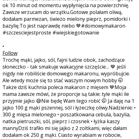
•
Follow
Trochę mąki, jajko, sól, fajni ludzie obok, zachodzące
słoneczko - tak smakuje wakacyjne szczęście… 🤎 jeśli
nigdy nie robiliście domowego makaronu, wypróbujcie.
Ale wtedy może się to stać waszym nowym hobby 🤭
Także dziś kuchnia poleca makaron z mięsem 🤎Moja
mama zawsze mówi, że proporcje są takie: tyle mąki ile
przyjmie jajko 😅Nie będę Wam tego robić 🤭 Ja daję na 1
jajko 100 g mąki pszennej, sól i łyżeczkę oliwy.Nadzienie: •
300 g mięsa mielonego • poszatkowana cebula, bazylia,
natka pietruszki, sól, pieprz i czosnek • łyżka kaszy
mannyDziś trafiło mi się jajko z 2 zoltkami, więc dałam
dodałam ok 250 g mąki. Ciasto wyrabiam w robocie,