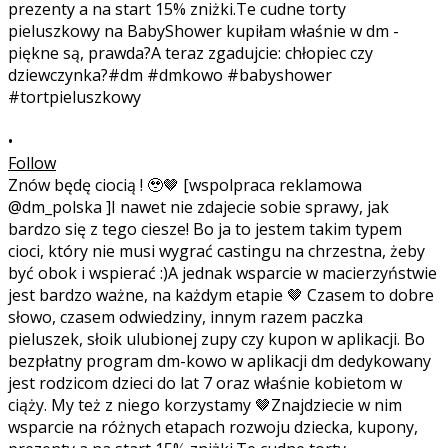
•
Follow
Znów będę ciocią ! 🥹🤎 [wspolpraca reklamowa
@dm_polska ]I nawet nie zdajecie sobie sprawy, jak
bardzo się z tego ciesze! Bo ja to jestem takim typem
cioci, który nie musi wygrać castingu na chrzestna, żeby
być obok i wspierać :)A jednak wsparcie w macierzyństwie
jest bardzo ważne, na każdym etapie 🤎 Czasem to dobre
słowo, czasem odwiedziny, innym razem paczka
pieluszek, słoik ulubionej zupy czy kupon w aplikacji. Bo
bezpłatny program dm-kowo w aplikacji dm dedykowany
jest rodzicom dzieci do lat 7 oraz właśnie kobietom w
ciąży. My też z niego korzystamy 🤎Znajdziecie w nim
wsparcie na różnych etapach rozwoju dziecka, kupony,