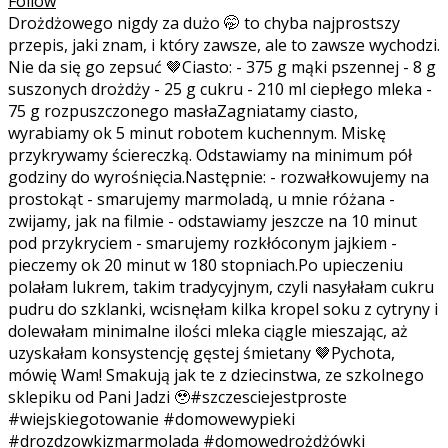
Follow
Drożdżowego nigdy za dużo 🤭 to chyba najprostszy
przepis, jaki znam, i który zawsze, ale to zawsze wychodzi.
Nie da się go zepsuć 🤎Ciasto: - 375 g mąki pszennej - 8 g
suszonych drożdży - 25 g cukru - 210 ml ciepłego mleka -
75 g rozpuszczonego masłaZagniatamy ciasto,
wyrabiamy ok 5 minut robotem kuchennym. Miskę
przykrywamy ściereczką. Odstawiamy na minimum pół
godziny do wyrośnięcia.Następnie: - rozwałkowujemy na
prostokąt - smarujemy marmoladą, u mnie różana -
zwijamy, jak na filmie - odstawiamy jeszcze na 10 minut
pod przykryciem - smarujemy rozkłóconym jajkiem -
pieczemy ok 20 minut w 180 stopniach.Po upieczeniu
polałam lukrem, takim tradycyjnym, czyli nasyłałam cukru
pudru do szklanki, wcisnęłam kilka kropel soku z cytryny i
dolewałam minimalne ilości mleka ciągle mieszając, aż
uzyskałam konsystencję gęstej śmietany 🤎Pychota,
mówię Wam! Smakują jak te z dziecinstwa, ze szkolnego
sklepiku od Pani Jadzi 🥹#szczesciejestproste
#wiejskiegotowanie #domowewypieki
#drozdzowkizmarmolada #domowedrożdżówki