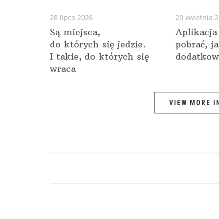
28 lipca 2026
20 kwietnia 
Są miejsca,
Aplikacja
do których się jedzie.
pobrać, j
I takie, do których się
dodatkow
wraca
VIEW MORE IN