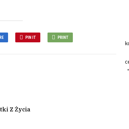
RE
PIN IT
PRINT
k
c
tki Z Życia