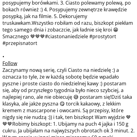
•
Follow
Zaczynamy nową serię, czyli Ciasto na niedzielę :) a
oznacza to tyle, że w każdą sobotę będzie wpadało
pyszne i proste ciasto do niedzielnej kawy :) postaram
się, aby od przyszłego tygodnia było nieco szybciej, a
najlepiej rano, ale nie obiecuję 😅 postaram się!Dziś taka
klasyka, ale jakże pyszna 😋 torcik kakaowy, z lekkim
kremem z mascarpone i owocami. Są przepisy, które
nigdy się nie nudzą :)) i tak, ten biszkopt Wam wyjdzie 🤎
🤎🤎Robimy biszkopt: 1. Ubijamy na puch 4 jajka i 150 g
cukru. Ja ubijałam na najwyższych obrotach ok 3 minut. 2.