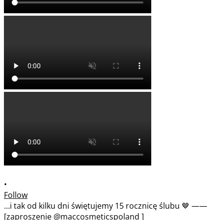
•
Follow
…i tak od kilku dni świętujemy 15 rocznicę ślubu 🤎 ——
[zaproszenie @maccosmeticspoland ]