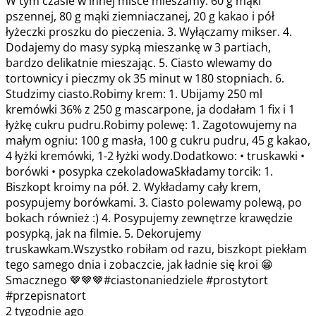
W tym czasie w innej misce mieszamy: 60 g mąki
pszennej, 80 g mąki ziemniaczanej, 20 g kakao i pół
łyżeczki proszku do pieczenia. 3. Wyłączamy mikser. 4.
Dodajemy do masy sypką mieszankę w 3 partiach,
bardzo delikatnie mieszając. 5. Ciasto wlewamy do
tortownicy i pieczmy ok 35 minut w 180 stopniach. 6.
Studzimy ciasto.Robimy krem: 1. Ubijamy 250 ml
kremówki 36% z 250 g mascarpone, ja dodałam 1 fix i 1
łyżkę cukru pudru.Robimy polewę: 1. Zagotowujemy na
małym ogniu: 100 g masła, 100 g cukru pudru, 45 g kakao,
4 łyżki kremówki, 1-2 łyżki wody.Dodatkowo: • truskawki •
borówki • posypka czekoladowaSkładamy torcik: 1.
Biszkopt kroimy na pół. 2. Wykładamy cały krem,
posypujemy borówkami. 3. Ciasto polewamy polewą, po
bokach również :) 4. Posypujemy zewnętrze krawędzie
posypką, jak na filmie. 5. Dekorujemy
truskawkam.Wszystko robiłam od razu, biszkopt piekłam
tego samego dnia i zobaczcie, jak ładnie się kroi 😁
Smacznego 🤎🤎🤎#ciastonaniedziele #prostytort
#przepisnatort
2 tygodnie ago