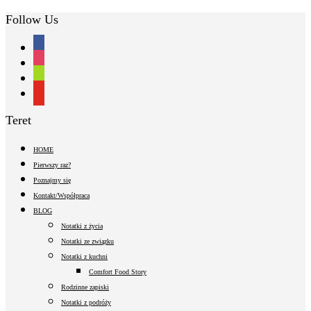
Follow Us
facebook
instagram
shopping-
cart
youtube
Teret
HOME
Pierwszy raz?
Poznajmy się
Kontakt/Współpraca
BLOG
Notatki z życia
Notatki ze związku
Notatki z kuchni
Comfort Food Story
Rodzinne zapiski
Notatki z podróży