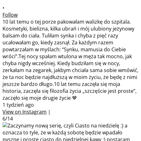
•
Follow
10 lat temu o tej porze pakowałam walizkę do szpitala.
Kosmetyki, bielizna, kilka ubrań i mój ulubiony jeżynowy
balsam do ciała. Tuliłam synka i chyba z pięć razy
ucałowałam go, kiedy zasnął. Za każdym razem
powtarzałam w myślach: “Synku, mamusia do Ciebie
wróci”.Tej nocy spałam wtulona w męża tak mocno, jak
chyba nigdy wcześniej. Kiedy budziłam się w nocy,
zerkałam na zegarek, jakbym chciała sama sobie wmówić,
że ta noc będzie najdłuższą w moim życiu, że będę z nimi
jeszcze bardzo długo.10 lat temu zaczęła się moja
historia, zaczęła się filozofia życia „szczęście jest proste”,
zaczęło się moje drugie życie 🤎
1 tydzień ago
View on Instagram
|
6/14