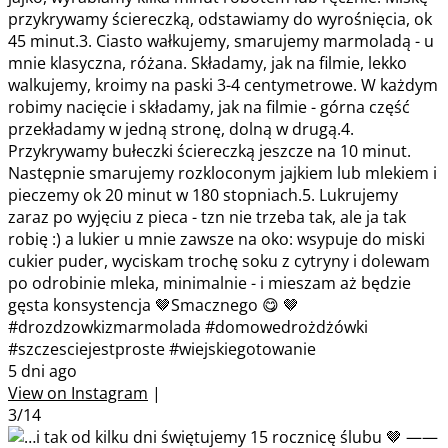
przykrywamy ściereczką, odstawiamy do wyrośnięcia, ok
45 minut.3. Ciasto wałkujemy, smarujemy marmoladą - u
mnie klasyczna, różana. Składamy, jak na filmie, lekko
walkujemy, kroimy na paski 3-4 centymetrowe. W każdym
robimy nacięcie i składamy, jak na filmie - górna część
przekładamy w jedną stronę, dolną w drugą.4.
Przykrywamy bułeczki ściereczką jeszcze na 10 minut.
Następnie smarujemy rozkloconym jajkiem lub mlekiem i
pieczemy ok 20 minut w 180 stopniach.5. Lukrujemy
zaraz po wyjęciu z pieca - tzn nie trzeba tak, ale ja tak
robię :) a lukier u mnie zawsze na oko: wsypuje do miski
cukier puder, wyciskam trochę soku z cytryny i dolewam
po odrobinie mleka, minimalnie - i mieszam aż będzie
gęsta konsystencja 🤎Smacznego 😋 🤎
#drozdzowkizmarmolada #domowedrożdżówki
#szczesciejestproste #wiejskiegotowanie
5 dni ago
View on Instagram
|
3/14