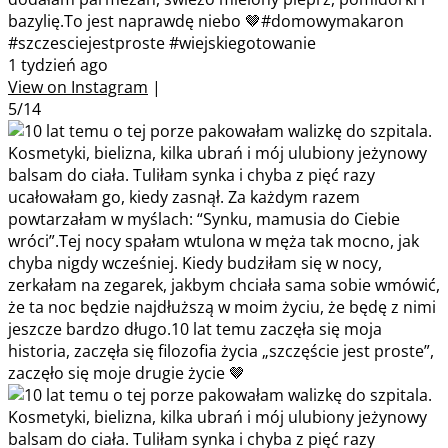
bazylię.To jest naprawdę niebo 🤎#domowymakaron
#szczesciejestproste #wiejskiegotowanie
1 tydzień ago
View on Instagram
|
5/14