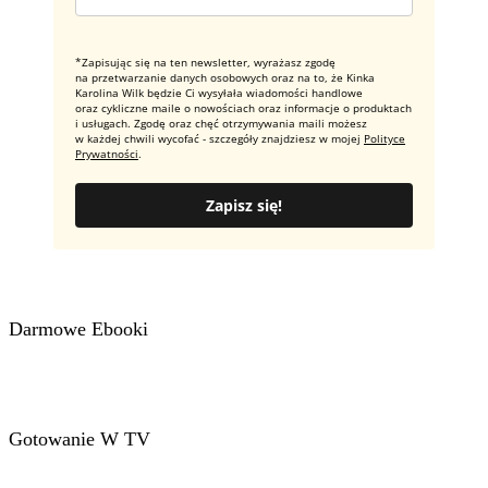
*Zapisując się na ten newsletter, wyrażasz zgodę
na przetwarzanie danych osobowych oraz na to, że Kinka
Karolina Wilk będzie Ci wysyłała wiadomości handlowe
oraz cykliczne maile o nowościach oraz informacje o produktach
i usługach. Zgodę oraz chęć otrzymywania maili możesz
w każdej chwili wycofać - szczegóły znajdziesz w mojej
Polityce
Prywatności
.
Zapisz się!
Darmowe Ebooki
Gotowanie W TV