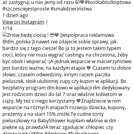
aż zastygną, u nas jemy od razu 🤭🤎#kostkabiszkoptowa
#szczesciejestproste #smakdzieciństwa
1 dzień ago
View on Instagram
|
1/14