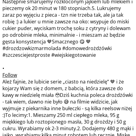
•
Follow
Ależ fajnie, że lubicie serie „ciasto na niedzielę” 🤎 i że
kojarzy Wam się z domem, z babcią, która zawsze do
kawy w niedzielę miała 🥹Dziś kuchnia poleca drożdżówki
- tak wiem, dawno nie było 😅 na filmie widzicie, jak
wyjmuje z piekarnika inne bułeczki - są kilka reelsow niżej
:)To lecimy:1. Mieszamy 250 ml ciepłego mleka, 95 g
miękkiego lub roztopionego masła, 30 g drożdży i 50 g
cukru. Wyrabiamy ok 2-3 minuty.2. Dodajemy 480 g mąki i
jajko, wyrabiamy kilka minut robotem lub ręcznie. Miskę