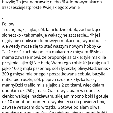
•
Follow
Trochę mąki, jajko, sól, fajni ludzie obok, zachodzące
słoneczko - tak smakuje wakacyjne szczęście… 🤎 jeśli
nigdy nie robiliście domowego makaronu, wypróbujcie.
Ale wtedy może się to stać waszym nowym hobby 🤭
Także dziś kuchnia poleca makaron z mięsem 🤎Moja
mama zawsze mówi, że proporcje są takie: tyle mąki ile
przyjmie jajko 😅Nie będę Wam tego robić 🤭 Ja daję na 1
jajko 100 g mąki pszennej, sól i łyżeczkę oliwy.Nadzienie: •
300 g mięsa mielonego • poszatkowana cebula, bazylia,
natka pietruszki, sól, pieprz i czosnek • łyżka kaszy
mannyDziś trafiło mi się jajko z 2 zoltkami, więc dałam
dodałam ok 250 g mąki. Ciasto wyrabiam w robocie,
cienko wałkuje, nadziewam, sklejam mocno boki i gotuję
ok 10 minut od momentu wypłynięcia na powierzchnię.
Zawsze wrzucam do wrzątku.Gotowe polałam oliwą,
dodałam parmezan, świeżo mielony pieprz, pomidorki i