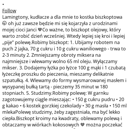
•
Follow
Lamingtony, kudłacze a dla mnie to kostka biszkoptowa
🤭 oh już zawsze będzie mi się kojarzyła z urodzinami
mojej cioci Janci 🤎Co ważne, to biszkopt olejowy, który
warto zrobić dzień wcześniej. Wtedy lepiej się kroi i lepiej
„pije” polewę.Robimy biszkopt: 1. Ubijamy robotem na
puch 2 jajka, 70 g cukru i 10 g cukru waniliowego - trwa to
2-3 minuty 2. Zmniejszamy obroty miksera na
najmniejsze i wlewamy wolno 65 ml oleju. Wyłączamy
mikser. 3. Dodajemy łyżka po łyżce 100 g mąki i 1 czubatą
łyżeczkę proszku do pieczenia, mieszamy delikatnie
szpatułką. 4. Wlewamy do formy wysmarowanej masłem i
wysypanej bułką tartą - pieczemy 35 minut w 180
stopniach. 5. Studzimy.Robimy polewę: W garnku
zagotowujemy ciągle mieszając: • 150 g cukru pudru • 20
g kakao • 6 kostek gorzkiej czekolady • 30 g masła • 150 ml
mlekaPolewę studzimy, żeby zagęstniała, ma być lekko
ciepła.Biszkopt kroimy na kwadraty, oblewamy polewą i
obtaczamy w wiórkach kokosowych 🤎 można poczekać