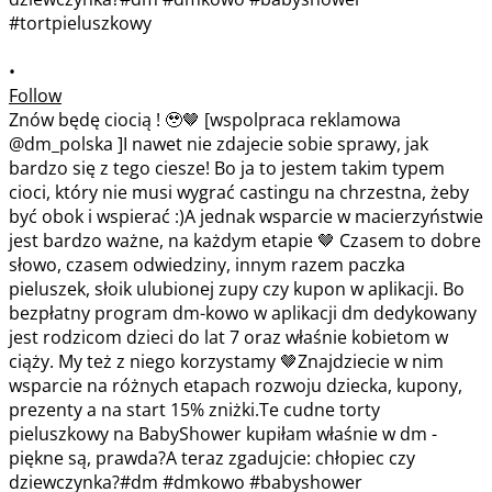
•
Follow
Znów będę ciocią ! 🥹🤎 [wspolpraca reklamowa
@dm_polska ]I nawet nie zdajecie sobie sprawy, jak
bardzo się z tego ciesze! Bo ja to jestem takim typem
cioci, który nie musi wygrać castingu na chrzestna, żeby
być obok i wspierać :)A jednak wsparcie w macierzyństwie
jest bardzo ważne, na każdym etapie 🤎 Czasem to dobre
słowo, czasem odwiedziny, innym razem paczka
pieluszek, słoik ulubionej zupy czy kupon w aplikacji. Bo
bezpłatny program dm-kowo w aplikacji dm dedykowany
jest rodzicom dzieci do lat 7 oraz właśnie kobietom w
ciąży. My też z niego korzystamy 🤎Znajdziecie w nim
wsparcie na różnych etapach rozwoju dziecka, kupony,
prezenty a na start 15% zniżki.Te cudne torty
pieluszkowy na BabyShower kupiłam właśnie w dm -
piękne są, prawda?A teraz zgadujcie: chłopiec czy
dziewczynka?#dm #dmkowo #babyshower