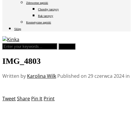
Zdrowotne zapiski
Choroby tarczycy
Rak tarczycy
Kosmetyczne zapiski
Sklep
IMG_4803
Written by
Karolina Wilk
Published on
29 czerwca 2024
in
Tweet
Share
Pin It
Print