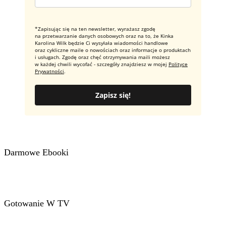
*Zapisując się na ten newsletter, wyrażasz zgodę
na przetwarzanie danych osobowych oraz na to, że Kinka
Karolina Wilk będzie Ci wysyłała wiadomości handlowe
oraz cykliczne maile o nowościach oraz informacje o produktach
i usługach. Zgodę oraz chęć otrzymywania maili możesz
w każdej chwili wycofać - szczegóły znajdziesz w mojej
Polityce
Prywatności
.
Zapisz się!
Darmowe Ebooki
Gotowanie W TV