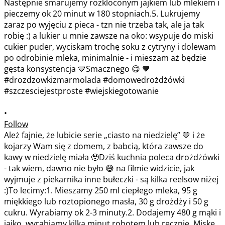
•
Follow
Ależ fajnie, że lubicie serie „ciasto na niedzielę” 🤎 i że
kojarzy Wam się z domem, z babcią, która zawsze do
kawy w niedzielę miała 🥹Dziś kuchnia poleca drożdżówki
- tak wiem, dawno nie było 😅 na filmie widzicie, jak
wyjmuje z piekarnika inne bułeczki - są kilka reelsow niżej
:)To lecimy:1. Mieszamy 250 ml ciepłego mleka, 95 g
miękkiego lub roztopionego masła, 30 g drożdży i 50 g
cukru. Wyrabiamy ok 2-3 minuty.2. Dodajemy 480 g mąki i
jajko, wyrabiamy kilka minut robotem lub ręcznie. Miskę