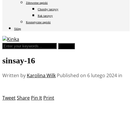
Zdrowotne zapiski
Choroby tarczycy
Rak tarczycy
Kosmetyczne zapiski
Sklep
sinsay-16
Written by
Karolina Wilk
Published on
6 lutego 2024
in
Tweet
Share
Pin It
Print