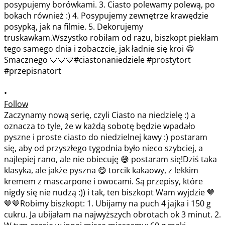
•
Follow
Zaczynamy nową serię, czyli Ciasto na niedzielę :) a
oznacza to tyle, że w każdą sobotę będzie wpadało
pyszne i proste ciasto do niedzielnej kawy :) postaram
się, aby od przyszłego tygodnia było nieco szybciej, a
najlepiej rano, ale nie obiecuję 😅 postaram się!Dziś taka
klasyka, ale jakże pyszna 😋 torcik kakaowy, z lekkim
kremem z mascarpone i owocami. Są przepisy, które
nigdy się nie nudzą :)) i tak, ten biszkopt Wam wyjdzie 🤎
🤎🤎Robimy biszkopt: 1. Ubijamy na puch 4 jajka i 150 g
cukru. Ja ubijałam na najwyższych obrotach ok 3 minut. 2.