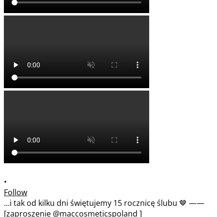
•
Follow
…i tak od kilku dni świętujemy 15 rocznicę ślubu 🤎 ——
[zaproszenie @maccosmeticspoland ]