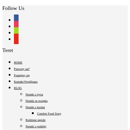
Follow Us
facebook
instagram
shopping-
cart
youtube
Teret
HOME
Pierwszy raz?
Poznajmy się
Kontakt/Współpraca
BLOG
Notatki z życia
Notatki ze związku
Notatki z kuchni
Comfort Food Story
Rodzinne zapiski
Notatki z podróży