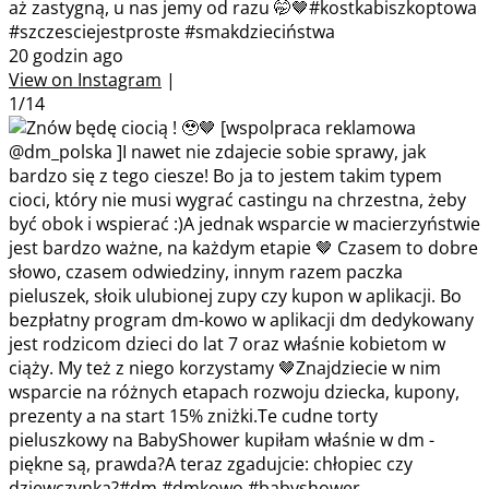
aż zastygną, u nas jemy od razu 🤭🤎#kostkabiszkoptowa
#szczesciejestproste #smakdzieciństwa
20 godzin ago
View on Instagram
|
1/14