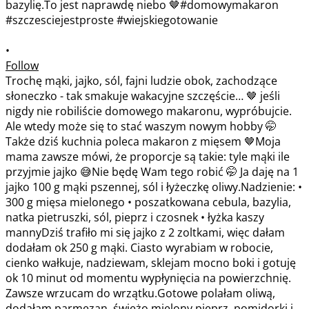
•
Follow
Trochę mąki, jajko, sól, fajni ludzie obok, zachodzące
słoneczko - tak smakuje wakacyjne szczęście… 🤎 jeśli
nigdy nie robiliście domowego makaronu, wypróbujcie.
Ale wtedy może się to stać waszym nowym hobby 🤭
Także dziś kuchnia poleca makaron z mięsem 🤎Moja
mama zawsze mówi, że proporcje są takie: tyle mąki ile
przyjmie jajko 😅Nie będę Wam tego robić 🤭 Ja daję na 1
jajko 100 g mąki pszennej, sól i łyżeczkę oliwy.Nadzienie: •
300 g mięsa mielonego • poszatkowana cebula, bazylia,
natka pietruszki, sól, pieprz i czosnek • łyżka kaszy
mannyDziś trafiło mi się jajko z 2 zoltkami, więc dałam
dodałam ok 250 g mąki. Ciasto wyrabiam w robocie,
cienko wałkuje, nadziewam, sklejam mocno boki i gotuję
ok 10 minut od momentu wypłynięcia na powierzchnię.
Zawsze wrzucam do wrzątku.Gotowe polałam oliwą,
dodałam parmezan, świeżo mielony pieprz, pomidorki i