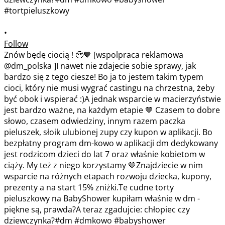
•
Follow
Znów będę ciocią ! 🥹🤎 [wspolpraca reklamowa
@dm_polska ]I nawet nie zdajecie sobie sprawy, jak
bardzo się z tego ciesze! Bo ja to jestem takim typem
cioci, który nie musi wygrać castingu na chrzestna, żeby
być obok i wspierać :)A jednak wsparcie w macierzyństwie
jest bardzo ważne, na każdym etapie 🤎 Czasem to dobre
słowo, czasem odwiedziny, innym razem paczka
pieluszek, słoik ulubionej zupy czy kupon w aplikacji. Bo
bezpłatny program dm-kowo w aplikacji dm dedykowany
jest rodzicom dzieci do lat 7 oraz właśnie kobietom w
ciąży. My też z niego korzystamy 🤎Znajdziecie w nim
wsparcie na różnych etapach rozwoju dziecka, kupony,
prezenty a na start 15% zniżki.Te cudne torty
pieluszkowy na BabyShower kupiłam właśnie w dm -
piękne są, prawda?A teraz zgadujcie: chłopiec czy
dziewczynka?#dm #dmkowo #babyshower