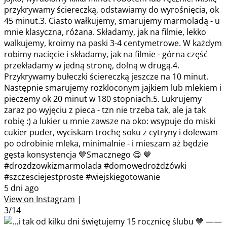
przykrywamy ściereczką, odstawiamy do wyrośnięcia, ok
45 minut.3. Ciasto wałkujemy, smarujemy marmoladą - u
mnie klasyczna, różana. Składamy, jak na filmie, lekko
walkujemy, kroimy na paski 3-4 centymetrowe. W każdym
robimy nacięcie i składamy, jak na filmie - górna część
przekładamy w jedną stronę, dolną w drugą.4.
Przykrywamy bułeczki ściereczką jeszcze na 10 minut.
Następnie smarujemy rozkloconym jajkiem lub mlekiem i
pieczemy ok 20 minut w 180 stopniach.5. Lukrujemy
zaraz po wyjęciu z pieca - tzn nie trzeba tak, ale ja tak
robię :) a lukier u mnie zawsze na oko: wsypuje do miski
cukier puder, wyciskam trochę soku z cytryny i dolewam
po odrobinie mleka, minimalnie - i mieszam aż będzie
gęsta konsystencja 🤎Smacznego 😋 🤎
#drozdzowkizmarmolada #domowedrożdżówki
#szczesciejestproste #wiejskiegotowanie
5 dni ago
View on Instagram
|
3/14