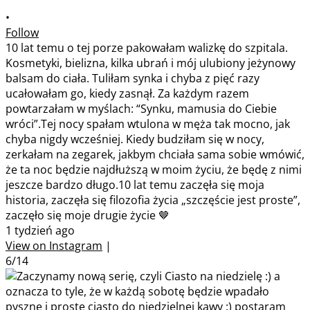
•
Follow
10 lat temu o tej porze pakowałam walizkę do szpitala.
Kosmetyki, bielizna, kilka ubrań i mój ulubiony jeżynowy
balsam do ciała. Tuliłam synka i chyba z pięć razy
ucałowałam go, kiedy zasnął. Za każdym razem
powtarzałam w myślach: “Synku, mamusia do Ciebie
wróci”.Tej nocy spałam wtulona w męża tak mocno, jak
chyba nigdy wcześniej. Kiedy budziłam się w nocy,
zerkałam na zegarek, jakbym chciała sama sobie wmówić,
że ta noc będzie najdłuższą w moim życiu, że będę z nimi
jeszcze bardzo długo.10 lat temu zaczęła się moja
historia, zaczęła się filozofia życia „szczęście jest proste”,
zaczęło się moje drugie życie 🤎
1 tydzień ago
View on Instagram
|
6/14