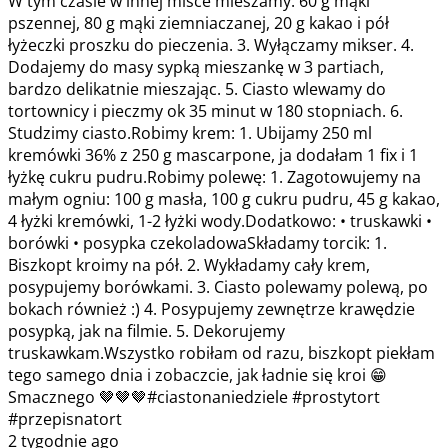
W tym czasie w innej misce mieszamy: 60 g mąki
pszennej, 80 g mąki ziemniaczanej, 20 g kakao i pół
łyżeczki proszku do pieczenia. 3. Wyłączamy mikser. 4.
Dodajemy do masy sypką mieszankę w 3 partiach,
bardzo delikatnie mieszając. 5. Ciasto wlewamy do
tortownicy i pieczmy ok 35 minut w 180 stopniach. 6.
Studzimy ciasto.Robimy krem: 1. Ubijamy 250 ml
kremówki 36% z 250 g mascarpone, ja dodałam 1 fix i 1
łyżkę cukru pudru.Robimy polewę: 1. Zagotowujemy na
małym ogniu: 100 g masła, 100 g cukru pudru, 45 g kakao,
4 łyżki kremówki, 1-2 łyżki wody.Dodatkowo: • truskawki •
borówki • posypka czekoladowaSkładamy torcik: 1.
Biszkopt kroimy na pół. 2. Wykładamy cały krem,
posypujemy borówkami. 3. Ciasto polewamy polewą, po
bokach również :) 4. Posypujemy zewnętrze krawędzie
posypką, jak na filmie. 5. Dekorujemy
truskawkam.Wszystko robiłam od razu, biszkopt piekłam
tego samego dnia i zobaczcie, jak ładnie się kroi 😁
Smacznego 🤎🤎🤎#ciastonaniedziele #prostytort
#przepisnatort
2 tygodnie ago