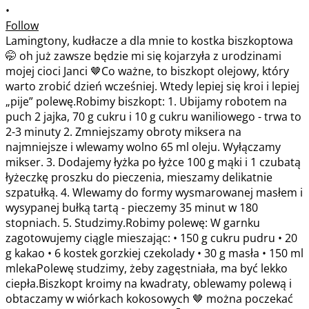
•
Follow
Lamingtony, kudłacze a dla mnie to kostka biszkoptowa
🤭 oh już zawsze będzie mi się kojarzyła z urodzinami
mojej cioci Janci 🤎Co ważne, to biszkopt olejowy, który
warto zrobić dzień wcześniej. Wtedy lepiej się kroi i lepiej
„pije” polewę.Robimy biszkopt: 1. Ubijamy robotem na
puch 2 jajka, 70 g cukru i 10 g cukru waniliowego - trwa to
2-3 minuty 2. Zmniejszamy obroty miksera na
najmniejsze i wlewamy wolno 65 ml oleju. Wyłączamy
mikser. 3. Dodajemy łyżka po łyżce 100 g mąki i 1 czubatą
łyżeczkę proszku do pieczenia, mieszamy delikatnie
szpatułką. 4. Wlewamy do formy wysmarowanej masłem i
wysypanej bułką tartą - pieczemy 35 minut w 180
stopniach. 5. Studzimy.Robimy polewę: W garnku
zagotowujemy ciągle mieszając: • 150 g cukru pudru • 20
g kakao • 6 kostek gorzkiej czekolady • 30 g masła • 150 ml
mlekaPolewę studzimy, żeby zagęstniała, ma być lekko
ciepła.Biszkopt kroimy na kwadraty, oblewamy polewą i
obtaczamy w wiórkach kokosowych 🤎 można poczekać