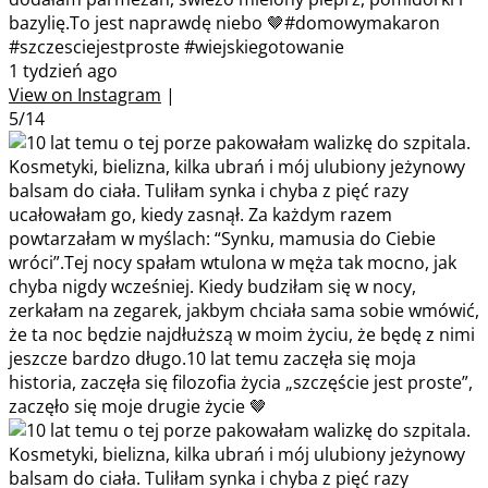
bazylię.To jest naprawdę niebo 🤎#domowymakaron
#szczesciejestproste #wiejskiegotowanie
1 tydzień ago
View on Instagram
|
5/14