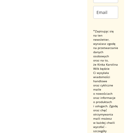
*Zapisując się
na ten
newsletter,
wyrażasz zgodę
na przetwarzanie
danych
osobowych
oraz na to,
że Kinka Karolina
Wilk będzie
Ci wysyłała
wiadomości
handlowe
oraz cykliczne
maile
o nowościach
oraz informacje
o produktach
i usługach. Zgodę
oraz chęć
otrzymywania
maili możesz
w każdej chwili
wycofać -
szczegóły