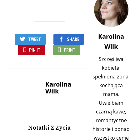
Karolina
TWEET
SHARE
Wilk
PIN IT
PRINT
Szczęśliwa
kobieta,
spełniona żona,
Karolina
kochająca
Wilk
mama.
Uwielbiam
czarną kawę,
romantyczne
Notatki Z Życia
historie i ponad
wszystko cenię