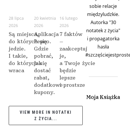
sobie relacje
międzyludzkie.
28 lipca
20 kwietnia
16 lutego
Autorka "30
2026
2026
2026
notatek z życia"
Są miejsca,
Aplikacja
7 faktów
i propagatorka
do których się
Pepco.
–
hasła
jedzie.
Gdzie
zaakceptuj
#szczęściejestproste
I takie,
pobrać,
je,
do których się
jak
a Twoje życie
wraca
dostać
będzie
rabat,
lepsze
dodatkowe
i prostsze
kupony.
Moja Książka
VIEW MORE IN NOTATKI
Z ŻYCIA...