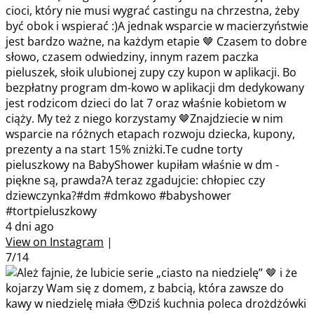
cioci, który nie musi wygrać castingu na chrzestna, żeby
być obok i wspierać :)A jednak wsparcie w macierzyństwie
jest bardzo ważne, na każdym etapie 🤎 Czasem to dobre
słowo, czasem odwiedziny, innym razem paczka
pieluszek, słoik ulubionej zupy czy kupon w aplikacji. Bo
bezpłatny program dm-kowo w aplikacji dm dedykowany
jest rodzicom dzieci do lat 7 oraz właśnie kobietom w
ciąży. My też z niego korzystamy 🤎Znajdziecie w nim
wsparcie na różnych etapach rozwoju dziecka, kupony,
prezenty a na start 15% zniżki.Te cudne torty
pieluszkowy na BabyShower kupiłam właśnie w dm -
piękne są, prawda?A teraz zgadujcie: chłopiec czy
dziewczynka?#dm #dmkowo #babyshower
#tortpieluszkowy
4 dni ago
View on Instagram
|
7/14