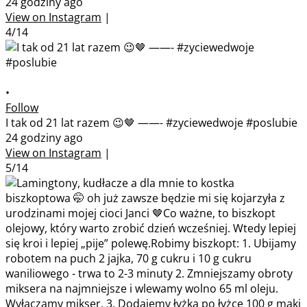
24 godziny ago
View on Instagram
|
4/14
•
Follow
I tak od 21 lat razem 😉🤎 ——- #zyciewedwoje #poslubie
24 godziny ago
View on Instagram
|
5/14