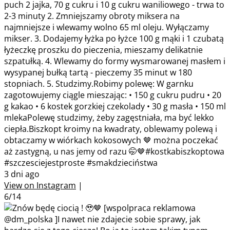
puch 2 jajka, 70 g cukru i 10 g cukru waniliowego - trwa to
2-3 minuty 2. Zmniejszamy obroty miksera na
najmniejsze i wlewamy wolno 65 ml oleju. Wyłączamy
mikser. 3. Dodajemy łyżka po łyżce 100 g mąki i 1 czubatą
łyżeczkę proszku do pieczenia, mieszamy delikatnie
szpatułką. 4. Wlewamy do formy wysmarowanej masłem i
wysypanej bułką tartą - pieczemy 35 minut w 180
stopniach. 5. Studzimy.Robimy polewę: W garnku
zagotowujemy ciągle mieszając: • 150 g cukru pudru • 20
g kakao • 6 kostek gorzkiej czekolady • 30 g masła • 150 ml
mlekaPolewę studzimy, żeby zagęstniała, ma być lekko
ciepła.Biszkopt kroimy na kwadraty, oblewamy polewą i
obtaczamy w wiórkach kokosowych 🤎 można poczekać
aż zastygną, u nas jemy od razu 🤭🤎#kostkabiszkoptowa
#szczesciejestproste #smakdzieciństwa
3 dni ago
View on Instagram
|
6/14