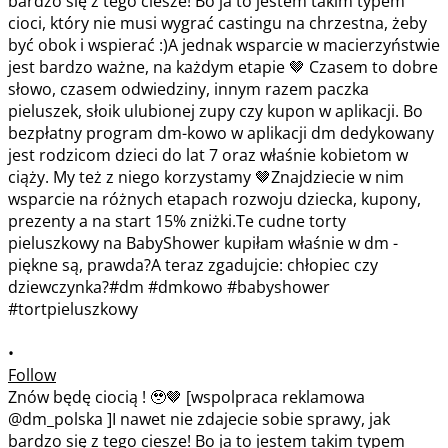
•
Follow
Znów będę ciocią ! 🥹🤎 [wspolpraca reklamowa
@dm_polska ]I nawet nie zdajecie sobie sprawy, jak
bardzo się z tego ciesze! Bo ja to jestem takim typem