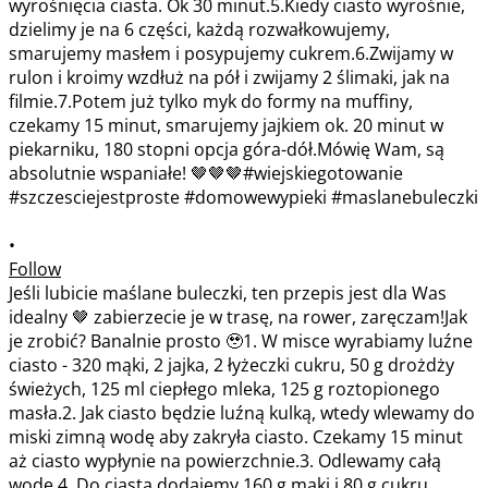
•
Follow
Jeśli lubicie maślane buleczki, ten przepis jest dla Was
idealny 🤎 zabierzecie je w trasę, na rower, zaręczam!Jak
je zrobić? Banalnie prosto 🥹1. W misce wyrabiamy luźne
ciasto - 320 mąki, 2 jajka, 2 łyżeczki cukru, 50 g drożdży
świeżych, 125 ml ciepłego mleka, 125 g roztopionego
masła.2. Jak ciasto będzie luźną kulką, wtedy wlewamy do
miski zimną wodę aby zakryła ciasto. Czekamy 15 minut
aż ciasto wypłynie na powierzchnie.3. Odlewamy całą
wodę.4. Do ciasta dodajemy 160 g mąki i 80 g cukru.