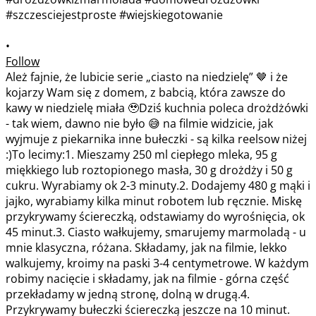
•
Follow
Ależ fajnie, że lubicie serie „ciasto na niedzielę” 🤎 i że
kojarzy Wam się z domem, z babcią, która zawsze do
kawy w niedzielę miała 🥹Dziś kuchnia poleca drożdżówki
- tak wiem, dawno nie było 😅 na filmie widzicie, jak
wyjmuje z piekarnika inne bułeczki - są kilka reelsow niżej
:)To lecimy:1. Mieszamy 250 ml ciepłego mleka, 95 g
miękkiego lub roztopionego masła, 30 g drożdży i 50 g
cukru. Wyrabiamy ok 2-3 minuty.2. Dodajemy 480 g mąki i
jajko, wyrabiamy kilka minut robotem lub ręcznie. Miskę
przykrywamy ściereczką, odstawiamy do wyrośnięcia, ok
45 minut.3. Ciasto wałkujemy, smarujemy marmoladą - u
mnie klasyczna, różana. Składamy, jak na filmie, lekko
walkujemy, kroimy na paski 3-4 centymetrowe. W każdym
robimy nacięcie i składamy, jak na filmie - górna część
przekładamy w jedną stronę, dolną w drugą.4.
Przykrywamy bułeczki ściereczką jeszcze na 10 minut.