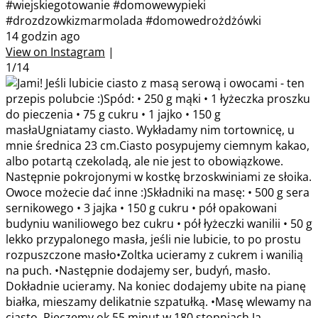
#wiejskiegotowanie #domowewypieki
#drozdzowkizmarmolada #domowedrożdżówki
14 godzin ago
View on Instagram
|
1/14