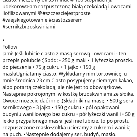
•
Follow
Jami! Jeśli lubicie ciasto z masą serową i owocami - ten
przepis polubcie :)Spód: • 250 g mąki • 1 łyżeczka proszku
do pieczenia • 75 g cukru • 1 jajko • 150 g
masłaUgniatamy ciasto. Wykładamy nim tortownicę, u
mnie średnica 23 cm.Ciasto posypujemy ciemnym kakao,
albo potartą czekoladą, ale nie jest to obowiązkowe.
Następnie pokrojonymi w kostkę brzoskwiniami ze słoika.
Owoce możecie dać inne :)Składniki na masę: • 500 g sera
sernikowego • 3 jajka • 150 g cukru • pół opakowani
budyniu waniliowego bez cukru • pół łyżeczki wanilii • 50 g
lekko przypalonego masła, jeśli nie lubicie, to po prostu
rozpuszczone masło•Zoltka ucieramy z cukrem i wanilią
na puch. •Następnie dodajemy ser, budyń, masło.