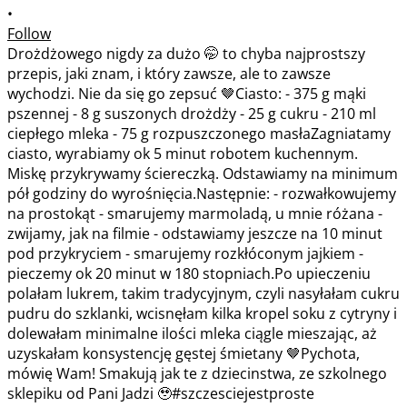
•
Follow
Drożdżowego nigdy za dużo 🤭 to chyba najprostszy
przepis, jaki znam, i który zawsze, ale to zawsze
wychodzi. Nie da się go zepsuć 🤎Ciasto: - 375 g mąki
pszennej - 8 g suszonych drożdży - 25 g cukru - 210 ml
ciepłego mleka - 75 g rozpuszczonego masłaZagniatamy
ciasto, wyrabiamy ok 5 minut robotem kuchennym.
Miskę przykrywamy ściereczką. Odstawiamy na minimum
pół godziny do wyrośnięcia.Następnie: - rozwałkowujemy
na prostokąt - smarujemy marmoladą, u mnie różana -
zwijamy, jak na filmie - odstawiamy jeszcze na 10 minut
pod przykryciem - smarujemy rozkłóconym jajkiem -
pieczemy ok 20 minut w 180 stopniach.Po upieczeniu
polałam lukrem, takim tradycyjnym, czyli nasyłałam cukru
pudru do szklanki, wcisnęłam kilka kropel soku z cytryny i
dolewałam minimalne ilości mleka ciągle mieszając, aż
uzyskałam konsystencję gęstej śmietany 🤎Pychota,
mówię Wam! Smakują jak te z dziecinstwa, ze szkolnego
sklepiku od Pani Jadzi 🥹#szczesciejestproste