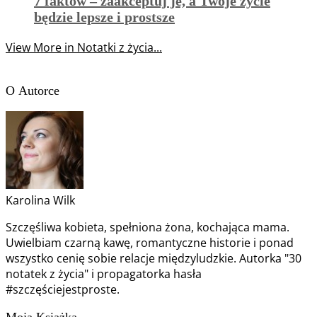
7 faktów – zaakceptuj je, a Twoje życie
będzie lepsze i prostsze
View More in Notatki z życia...
O Autorce
Karolina Wilk
Szczęśliwa kobieta, spełniona żona, kochająca mama.
Uwielbiam czarną kawę, romantyczne historie i ponad
wszystko cenię sobie relacje międzyludzkie. Autorka "30
notatek z życia" i propagatorka hasła
#szczęściejestproste.
Moja Książka