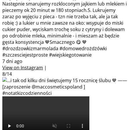
Następnie smarujemy rozkloconym jajkiem lub mlekiem i
pieczemy ok 20 minut w 180 stopniach.5. Lukrujemy
zaraz po wyjęciu z pieca - tzn nie trzeba tak, ale ja tak
robię :) a lukier u mnie zawsze na oko: wsypuje do miski
cukier puder, wyciskam trochę soku z cytryny i dolewam
po odrobinie mleka, minimalnie - i mieszam aż będzie
gęsta konsystencja 🤎Smacznego 😋 🤎
#drozdzowkizmarmolada #domowedrożdżówki
#szczesciejestproste #wiejskiegotowanie
7 dni ago
View on Instagram
|
8/14