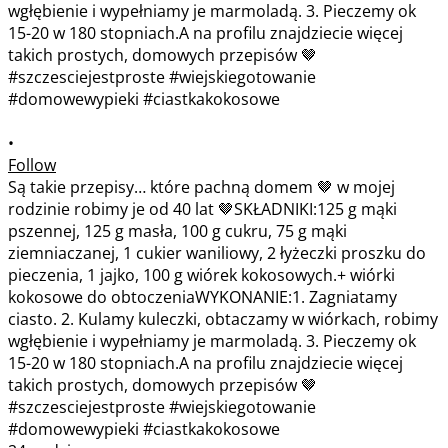
•
Follow
Są takie przepisy… które pachną domem 🤎 w mojej
rodzinie robimy je od 40 lat 🤎SKŁADNIKI:125 g mąki
pszennej, 125 g masła, 100 g cukru, 75 g mąki
ziemniaczanej, 1 cukier waniliowy, 2 łyżeczki proszku do
pieczenia, 1 jajko, 100 g wiórek kokosowych.+ wiórki
kokosowe do obtoczeniaWYKONANIE:1. Zagniatamy
ciasto. 2. Kulamy kuleczki, obtaczamy w wiórkach, robimy
wgłębienie i wypełniamy je marmoladą. 3. Pieczemy ok
15-20 w 180 stopniach.A na profilu znajdziecie więcej
takich prostych, domowych przepisów 🤎
#szczesciejestproste #wiejskiegotowanie
#domowewypieki #ciastkakokosowe