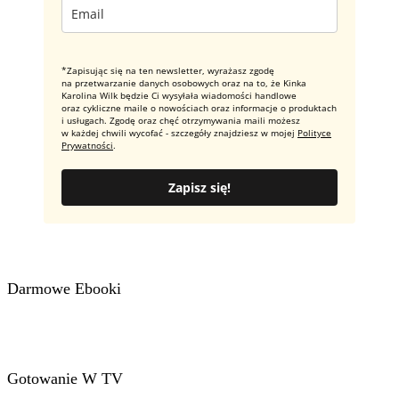
*Zapisując się na ten newsletter, wyrażasz zgodę
na przetwarzanie danych osobowych oraz na to, że Kinka
Karolina Wilk będzie Ci wysyłała wiadomości handlowe
oraz cykliczne maile o nowościach oraz informacje o produktach
i usługach. Zgodę oraz chęć otrzymywania maili możesz
w każdej chwili wycofać - szczegóły znajdziesz w mojej
Polityce
Prywatności
.
Zapisz się!
Darmowe Ebooki
Gotowanie W TV