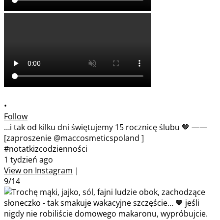
•
Follow
…i tak od kilku dni świętujemy 15 rocznicę ślubu 🤎 ——
[zaproszenie @maccosmeticspoland ]
#notatkizcodzienności
1 tydzień ago
View on Instagram
|
9/14