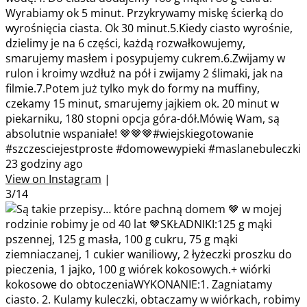
Wyrabiamy ok 5 minut. Przykrywamy miskę ścierką do
wyrośnięcia ciasta. Ok 30 minut.5.Kiedy ciasto wyrośnie,
dzielimy je na 6 części, każdą rozwałkowujemy,
smarujemy masłem i posypujemy cukrem.6.Zwijamy w
rulon i kroimy wzdłuż na pół i zwijamy 2 ślimaki, jak na
filmie.7.Potem już tylko myk do formy na muffiny,
czekamy 15 minut, smarujemy jajkiem ok. 20 minut w
piekarniku, 180 stopni opcja góra-dół.Mówię Wam, są
absolutnie wspaniałe! 🤎🤎🤎#wiejskiegotowanie
#szczesciejestproste #domowewypieki #maslanebuleczki
23 godziny ago
View on Instagram
|
3/14