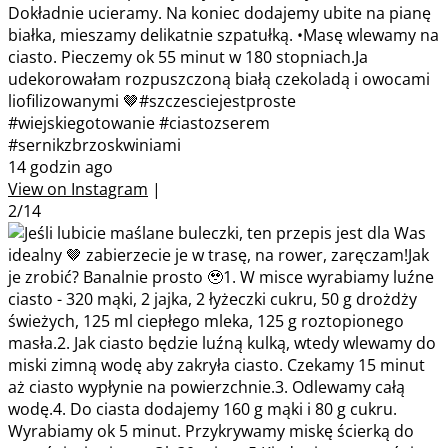
Dokładnie ucieramy. Na koniec dodajemy ubite na pianę
białka, mieszamy delikatnie szpatułką. •Masę wlewamy na
ciasto. Pieczemy ok 55 minut w 180 stopniach.Ja
udekorowałam rozpuszczoną białą czekoladą i owocami
liofilizowanymi 🤎#szczesciejestproste
#wiejskiegotowanie #ciastozserem
#sernikzbrzoskwiniami
14 godzin ago
View on Instagram
|
2/14