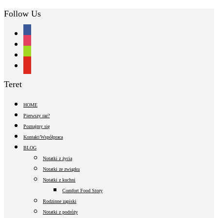
Follow Us
facebook
instagram
shopping-
cart
youtube
Teret
HOME
Pierwszy raz?
Poznajmy się
Kontakt/Współpraca
BLOG
Notatki z życia
Notatki ze związku
Notatki z kuchni
Comfort Food Story
Rodzinne zapiski
Notatki z podróży