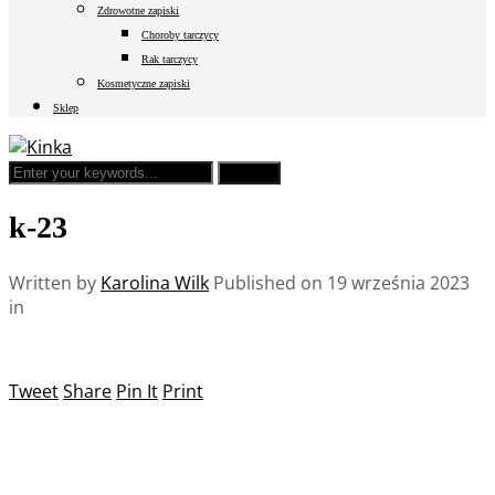
Zdrowotne zapiski
Choroby tarczycy
Rak tarczycy
Kosmetyczne zapiski
Sklep
k-23
Written by
Karolina Wilk
Published on
19 września 2023
in
Tweet
Share
Pin It
Print