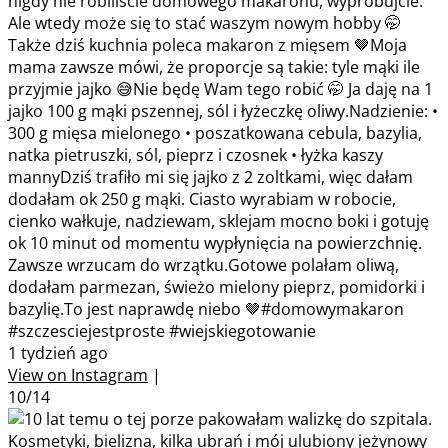
nigdy nie robiliście domowego makaronu, wypróbujcie.
Ale wtedy może się to stać waszym nowym hobby 🤭
Także dziś kuchnia poleca makaron z mięsem 🤎Moja
mama zawsze mówi, że proporcje są takie: tyle mąki ile
przyjmie jajko 😅Nie będę Wam tego robić 🤭 Ja daję na 1
jajko 100 g mąki pszennej, sól i łyżeczkę oliwy.Nadzienie: •
300 g mięsa mielonego • poszatkowana cebula, bazylia,
natka pietruszki, sól, pieprz i czosnek • łyżka kaszy
mannyDziś trafiło mi się jajko z 2 zoltkami, więc dałam
dodałam ok 250 g mąki. Ciasto wyrabiam w robocie,
cienko wałkuje, nadziewam, sklejam mocno boki i gotuję
ok 10 minut od momentu wypłynięcia na powierzchnię.
Zawsze wrzucam do wrzątku.Gotowe polałam oliwą,
dodałam parmezan, świeżo mielony pieprz, pomidorki i
bazylię.To jest naprawdę niebo 🤎#domowymakaron
#szczesciejestproste #wiejskiegotowanie
1 tydzień ago
View on Instagram
|
10/14