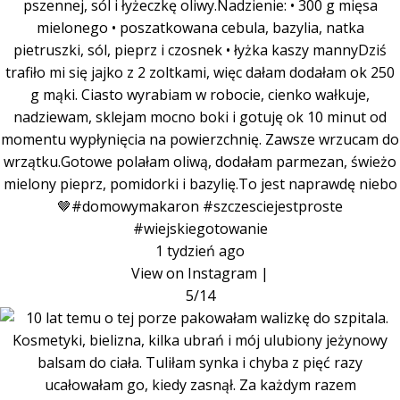
pszennej, sól i łyżeczkę oliwy.Nadzienie: • 300 g mięsa
mielonego • poszatkowana cebula, bazylia, natka
pietruszki, sól, pieprz i czosnek • łyżka kaszy mannyDziś
trafiło mi się jajko z 2 zoltkami, więc dałam dodałam ok 250
g mąki. Ciasto wyrabiam w robocie, cienko wałkuje,
nadziewam, sklejam mocno boki i gotuję ok 10 minut od
momentu wypłynięcia na powierzchnię. Zawsze wrzucam do
wrzątku.Gotowe polałam oliwą, dodałam parmezan, świeżo
mielony pieprz, pomidorki i bazylię.To jest naprawdę niebo
🤎#domowymakaron #szczesciejestproste
#wiejskiegotowanie
1 tydzień ago
View on Instagram
|
5/14