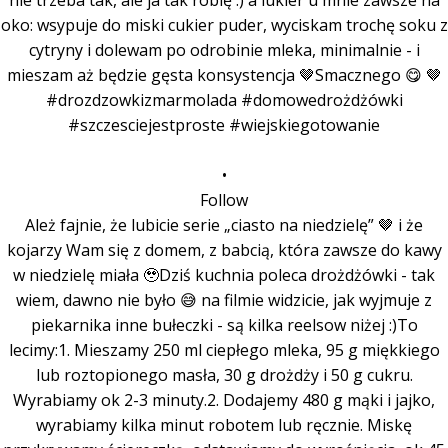
•
Follow
Ależ fajnie, że lubicie serie „ciasto na niedzielę” 🤎 i że
kojarzy Wam się z domem, z babcią, która zawsze do kawy
w niedzielę miała 🥹Dziś kuchnia poleca drożdżówki - tak
wiem, dawno nie było 😅 na filmie widzicie, jak wyjmuje z
piekarnika inne bułeczki - są kilka reelsow niżej :)To
lecimy:1. Mieszamy 250 ml ciepłego mleka, 95 g miękkiego
lub roztopionego masła, 30 g drożdży i 50 g cukru.
Wyrabiamy ok 2-3 minuty.2. Dodajemy 480 g mąki i jajko,
wyrabiamy kilka minut robotem lub ręcznie. Miskę