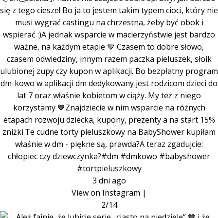
się z tego ciesze! Bo ja to jestem takim typem cioci, który nie
musi wygrać castingu na chrzestna, żeby być obok i
wspierać :)A jednak wsparcie w macierzyństwie jest bardzo
ważne, na każdym etapie 🤎 Czasem to dobre słowo,
czasem odwiedziny, innym razem paczka pieluszek, słoik
ulubionej zupy czy kupon w aplikacji. Bo bezpłatny program
dm-kowo w aplikacji dm dedykowany jest rodzicom dzieci do
lat 7 oraz właśnie kobietom w ciąży. My też z niego
korzystamy 🤎Znajdziecie w nim wsparcie na różnych
etapach rozwoju dziecka, kupony, prezenty a na start 15%
zniżki.Te cudne torty pieluszkowy na BabyShower kupiłam
właśnie w dm - piękne są, prawda?A teraz zgadujcie:
chłopiec czy dziewczynka?#dm #dmkowo #babyshower
#tortpieluszkowy
3 dni ago
View on Instagram
|
2/14