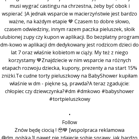
•
Follow
Znów będę ciocią ! 🥹🤎 [wspolpraca reklamowa
@dm_polska ]I nawet nie zdajecie sobie sprawy, jak bardzo