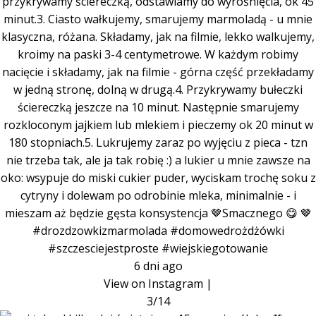
przykrywamy ściereczką, odstawiamy do wyrośnięcia, ok 45
minut.3. Ciasto wałkujemy, smarujemy marmoladą - u mnie
klasyczna, różana. Składamy, jak na filmie, lekko walkujemy,
kroimy na paski 3-4 centymetrowe. W każdym robimy
nacięcie i składamy, jak na filmie - górna część przekładamy
w jedną stronę, dolną w drugą.4. Przykrywamy bułeczki
ściereczką jeszcze na 10 minut. Następnie smarujemy
rozkloconym jajkiem lub mlekiem i pieczemy ok 20 minut w
180 stopniach.5. Lukrujemy zaraz po wyjęciu z pieca - tzn
nie trzeba tak, ale ja tak robię :) a lukier u mnie zawsze na
oko: wsypuje do miski cukier puder, wyciskam trochę soku z
cytryny i dolewam po odrobinie mleka, minimalnie - i
mieszam aż będzie gęsta konsystencja 🤎Smacznego 😋 🤎
#drozdzowkizmarmolada #domowedrożdżówki
#szczesciejestproste #wiejskiegotowanie
6 dni ago
View on Instagram
|
3/14