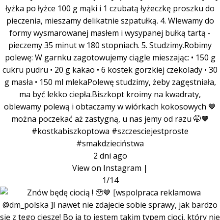
łyżka po łyżce 100 g mąki i 1 czubatą łyżeczkę proszku do
pieczenia, mieszamy delikatnie szpatułką. 4. Wlewamy do
formy wysmarowanej masłem i wysypanej bułką tartą -
pieczemy 35 minut w 180 stopniach. 5. Studzimy.Robimy
polewę: W garnku zagotowujemy ciągle mieszając: • 150 g
cukru pudru • 20 g kakao • 6 kostek gorzkiej czekolady • 30
g masła • 150 ml mlekaPolewę studzimy, żeby zagęstniała,
ma być lekko ciepła.Biszkopt kroimy na kwadraty,
oblewamy polewą i obtaczamy w wiórkach kokosowych 🤎
można poczekać aż zastygną, u nas jemy od razu 🤭🤎
#kostkabiszkoptowa #szczesciejestproste
#smakdzieciństwa
2 dni ago
View on Instagram
|
1/14