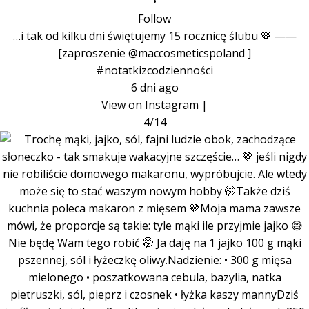
•
Follow
…i tak od kilku dni świętujemy 15 rocznicę ślubu 🤎 ——
[zaproszenie @maccosmeticspoland ]
#notatkizcodzienności
6 dni ago
View on Instagram
|
4/14