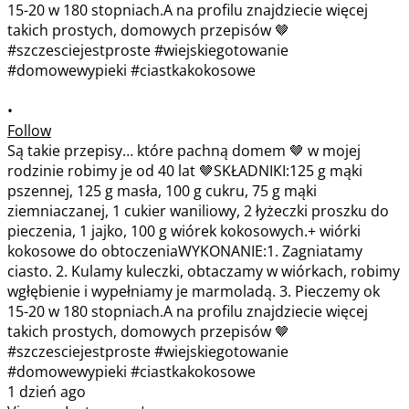
•
Follow
Są takie przepisy… które pachną domem 🤎 w mojej
rodzinie robimy je od 40 lat 🤎SKŁADNIKI:125 g mąki
pszennej, 125 g masła, 100 g cukru, 75 g mąki
ziemniaczanej, 1 cukier waniliowy, 2 łyżeczki proszku do
pieczenia, 1 jajko, 100 g wiórek kokosowych.+ wiórki
kokosowe do obtoczeniaWYKONANIE:1. Zagniatamy
ciasto. 2. Kulamy kuleczki, obtaczamy w wiórkach, robimy
wgłębienie i wypełniamy je marmoladą. 3. Pieczemy ok
15-20 w 180 stopniach.A na profilu znajdziecie więcej
takich prostych, domowych przepisów 🤎
#szczesciejestproste #wiejskiegotowanie
#domowewypieki #ciastkakokosowe
1 dzień ago