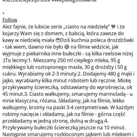
•
Follow
Ależ fajnie, że lubicie serie „ciasto na niedzielę” 🤎 i że
kojarzy Wam się z domem, z babcią, która zawsze do
kawy w niedzielę miała 🥹Dziś kuchnia poleca drożdżówki
- tak wiem, dawno nie było 😅 na filmie widzicie, jak
wyjmuje z piekarnika inne bułeczki - są kilka reelsow niżej
:)To lecimy:1. Mieszamy 250 ml ciepłego mleka, 95 g
miękkiego lub roztopionego masła, 30 g drożdży i 50 g
cukru. Wyrabiamy ok 2-3 minuty.2. Dodajemy 480 g mąki i
jajko, wyrabiamy kilka minut robotem lub ręcznie. Miskę
przykrywamy ściereczką, odstawiamy do wyrośnięcia, ok
45 minut.3. Ciasto wałkujemy, smarujemy marmoladą - u
mnie klasyczna, różana. Składamy, jak na filmie, lekko
walkujemy, kroimy na paski 3-4 centymetrowe. W każdym
robimy nacięcie i składamy, jak na filmie - górna część
przekładamy w jedną stronę, dolną w drugą.4.
Przykrywamy bułeczki ściereczką jeszcze na 10 minut.
Następnie smarujemy rozkloconym jajkiem lub mlekiem i