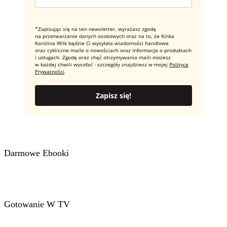
*Zapisując się na ten newsletter, wyrażasz zgodę
na przetwarzanie danych osobowych oraz na to, że Kinka
Karolina Wilk będzie Ci wysyłała wiadomości handlowe
oraz cykliczne maile o nowościach oraz informacje o produktach
i usługach. Zgodę oraz chęć otrzymywania maili możesz
w każdej chwili wycofać - szczegóły znajdziesz w mojej
Polityce
Prywatności
.
Zapisz się!
Darmowe Ebooki
Gotowanie W TV