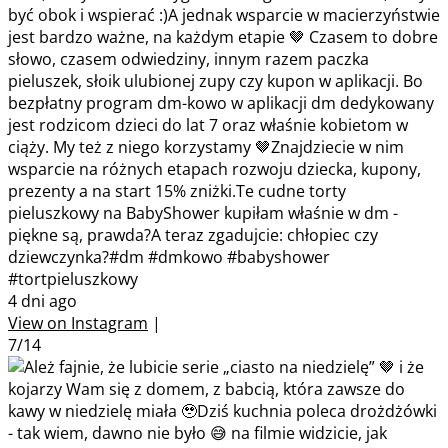
być obok i wspierać :)A jednak wsparcie w macierzyństwie
jest bardzo ważne, na każdym etapie 🤎 Czasem to dobre
słowo, czasem odwiedziny, innym razem paczka
pieluszek, słoik ulubionej zupy czy kupon w aplikacji. Bo
bezpłatny program dm-kowo w aplikacji dm dedykowany
jest rodzicom dzieci do lat 7 oraz właśnie kobietom w
ciąży. My też z niego korzystamy 🤎Znajdziecie w nim
wsparcie na różnych etapach rozwoju dziecka, kupony,
prezenty a na start 15% zniżki.Te cudne torty
pieluszkowy na BabyShower kupiłam właśnie w dm -
piękne są, prawda?A teraz zgadujcie: chłopiec czy
dziewczynka?#dm #dmkowo #babyshower
#tortpieluszkowy
4 dni ago
View on Instagram
|
7/14