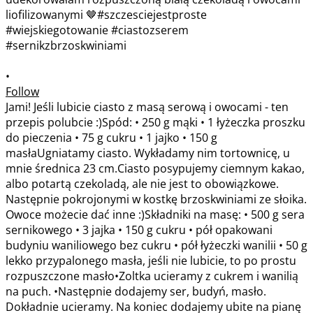
•
Follow
Jami! Jeśli lubicie ciasto z masą serową i owocami - ten
przepis polubcie :)Spód: • 250 g mąki • 1 łyżeczka proszku
do pieczenia • 75 g cukru • 1 jajko • 150 g
masłaUgniatamy ciasto. Wykładamy nim tortownicę, u
mnie średnica 23 cm.Ciasto posypujemy ciemnym kakao,
albo potartą czekoladą, ale nie jest to obowiązkowe.
Następnie pokrojonymi w kostkę brzoskwiniami ze słoika.
Owoce możecie dać inne :)Składniki na masę: • 500 g sera
sernikowego • 3 jajka • 150 g cukru • pół opakowani
budyniu waniliowego bez cukru • pół łyżeczki wanilii • 50 g
lekko przypalonego masła, jeśli nie lubicie, to po prostu
rozpuszczone masło•Zoltka ucieramy z cukrem i wanilią
na puch. •Następnie dodajemy ser, budyń, masło.
Dokładnie ucieramy. Na koniec dodajemy ubite na pianę