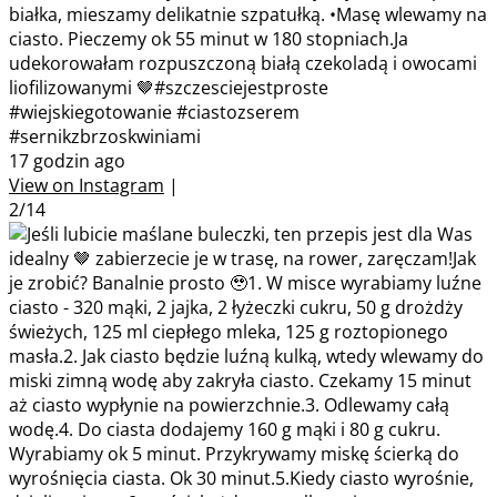
białka, mieszamy delikatnie szpatułką. •Masę wlewamy na
ciasto. Pieczemy ok 55 minut w 180 stopniach.Ja
udekorowałam rozpuszczoną białą czekoladą i owocami
liofilizowanymi 🤎#szczesciejestproste
#wiejskiegotowanie #ciastozserem
#sernikzbrzoskwiniami
17 godzin ago
View on Instagram
|
2/14