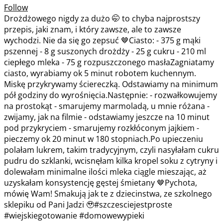
Follow
Drożdżowego nigdy za dużo 🤭 to chyba najprostszy
przepis, jaki znam, i który zawsze, ale to zawsze
wychodzi. Nie da się go zepsuć 🤎Ciasto: - 375 g mąki
pszennej - 8 g suszonych drożdży - 25 g cukru - 210 ml
ciepłego mleka - 75 g rozpuszczonego masłaZagniatamy
ciasto, wyrabiamy ok 5 minut robotem kuchennym.
Miskę przykrywamy ściereczką. Odstawiamy na minimum
pół godziny do wyrośnięcia.Następnie: - rozwałkowujemy
na prostokąt - smarujemy marmoladą, u mnie różana -
zwijamy, jak na filmie - odstawiamy jeszcze na 10 minut
pod przykryciem - smarujemy rozkłóconym jajkiem -
pieczemy ok 20 minut w 180 stopniach.Po upieczeniu
polałam lukrem, takim tradycyjnym, czyli nasyłałam cukru
pudru do szklanki, wcisnęłam kilka kropel soku z cytryny i
dolewałam minimalne ilości mleka ciągle mieszając, aż
uzyskałam konsystencję gęstej śmietany 🤎Pychota,
mówię Wam! Smakują jak te z dziecinstwa, ze szkolnego
sklepiku od Pani Jadzi 🥹#szczesciejestproste
#wiejskiegotowanie #domowewypieki