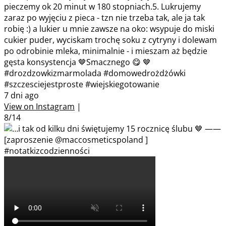
pieczemy ok 20 minut w 180 stopniach.5. Lukrujemy
zaraz po wyjęciu z pieca - tzn nie trzeba tak, ale ja tak
robię :) a lukier u mnie zawsze na oko: wsypuje do miski
cukier puder, wyciskam trochę soku z cytryny i dolewam
po odrobinie mleka, minimalnie - i mieszam aż będzie
gęsta konsystencja 🤎Smacznego 😋 🤎
#drozdzowkizmarmolada #domowedrożdżówki
#szczesciejestproste #wiejskiegotowanie
7 dni ago
View on Instagram
|
8/14