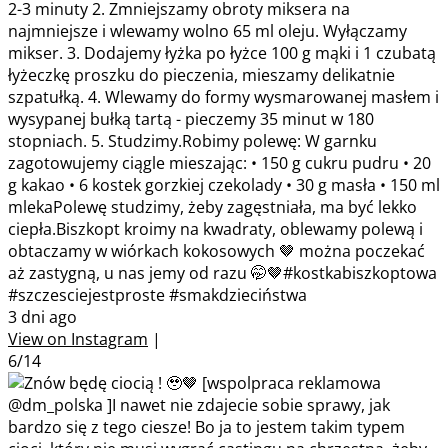
2-3 minuty 2. Zmniejszamy obroty miksera na
najmniejsze i wlewamy wolno 65 ml oleju. Wyłączamy
mikser. 3. Dodajemy łyżka po łyżce 100 g mąki i 1 czubatą
łyżeczkę proszku do pieczenia, mieszamy delikatnie
szpatułką. 4. Wlewamy do formy wysmarowanej masłem i
wysypanej bułką tartą - pieczemy 35 minut w 180
stopniach. 5. Studzimy.Robimy polewę: W garnku
zagotowujemy ciągle mieszając: • 150 g cukru pudru • 20
g kakao • 6 kostek gorzkiej czekolady • 30 g masła • 150 ml
mlekaPolewę studzimy, żeby zagęstniała, ma być lekko
ciepła.Biszkopt kroimy na kwadraty, oblewamy polewą i
obtaczamy w wiórkach kokosowych 🤎 można poczekać
aż zastygną, u nas jemy od razu 🤭🤎#kostkabiszkoptowa
#szczesciejestproste #smakdzieciństwa
3 dni ago
View on Instagram
|
6/14