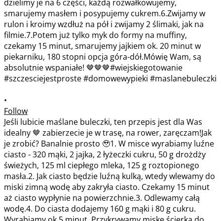
•
Follow
Jeśli lubicie maślane buleczki, ten przepis jest dla Was
idealny 🤎 zabierzecie je w trasę, na rower, zaręczam!Jak
je zrobić? Banalnie prosto 🥹1. W misce wyrabiamy luźne
ciasto - 320 mąki, 2 jajka, 2 łyżeczki cukru, 50 g drożdży
świeżych, 125 ml ciepłego mleka, 125 g roztopionego
masła.2. Jak ciasto będzie luźną kulką, wtedy wlewamy do
miski zimną wodę aby zakryła ciasto. Czekamy 15 minut
aż ciasto wypłynie na powierzchnie.3. Odlewamy całą
wodę.4. Do ciasta dodajemy 160 g mąki i 80 g cukru.
Wyrabiamy ok 5 minut. Przykrywamy miskę ścierką do