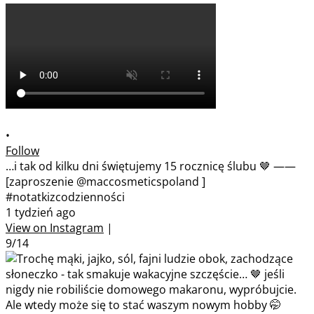
•
Follow
…i tak od kilku dni świętujemy 15 rocznicę ślubu 🤎 ——
[zaproszenie @maccosmeticspoland ]
#notatkizcodzienności
1 tydzień ago
View on Instagram
|
9/14