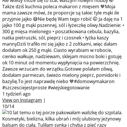
Ale wtedy może się to stać waszym nowym hobby 🤭
Także dziś kuchnia poleca makaron z mięsem 🤎Moja
mama zawsze mówi, że proporcje są takie: tyle mąki ile
przyjmie jajko 😅Nie będę Wam tego robić 🤭 Ja daję na 1
jajko 100 g mąki pszennej, sól i łyżeczkę oliwy.Nadzienie: •
300 g mięsa mielonego • poszatkowana cebula, bazylia,
natka pietruszki, sól, pieprz i czosnek • łyżka kaszy
mannyDziś trafiło mi się jajko z 2 zoltkami, więc dałam
dodałam ok 250 g mąki. Ciasto wyrabiam w robocie,
cienko wałkuje, nadziewam, sklejam mocno boki i gotuję
ok 10 minut od momentu wypłynięcia na powierzchnię.
Zawsze wrzucam do wrzątku.Gotowe polałam oliwą,
dodałam parmezan, świeżo mielony pieprz, pomidorki i
bazylię.To jest naprawdę niebo 🤎#domowymakaron
#szczesciejestproste #wiejskiegotowanie
1 tydzień ago
View on Instagram
|
10/14