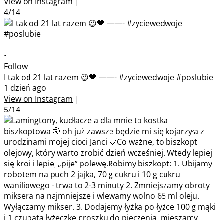
View on Instagram
|
4/14
•
Follow
I tak od 21 lat razem 😉🤎 ——- #zyciewedwoje #poslubie
1 dzień ago
View on Instagram
|
5/14