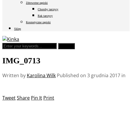
Zdrowotne zapiski
Choroby tarczycy
Rak tarczycy
Kosmetyczne zapiski
Sklep
IMG_0713
Written by
Karolina Wilk
Published on
3 grudnia 2017
in
Tweet
Share
Pin It
Print