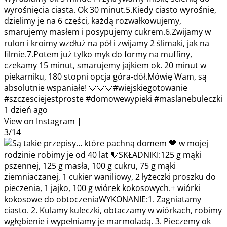
wyrośnięcia ciasta. Ok 30 minut.5.Kiedy ciasto wyrośnie,
dzielimy je na 6 części, każdą rozwałkowujemy,
smarujemy masłem i posypujemy cukrem.6.Zwijamy w
rulon i kroimy wzdłuż na pół i zwijamy 2 ślimaki, jak na
filmie.7.Potem już tylko myk do formy na muffiny,
czekamy 15 minut, smarujemy jajkiem ok. 20 minut w
piekarniku, 180 stopni opcja góra-dół.Mówię Wam, są
absolutnie wspaniałe! 🤎🤎🤎#wiejskiegotowanie
#szczesciejestproste #domowewypieki #maslanebuleczki
1 dzień ago
View on Instagram
|
3/14