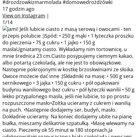
#drozdzowkizmarmolada #domowedrożdżówki
17 godzin ago
View on Instagram
|
1/14