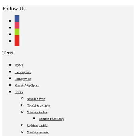
Follow Us
facebook
instagram
shopping-
cart
youtube
Teret
HOME
Pierwszy raz?
Poznajmy się
Kontakt/Współpraca
BLOG
Notatki z życia
Notatki ze związku
Notatki z kuchni
Comfort Food Story
Rodzinne zapiski
Notatki z podróży