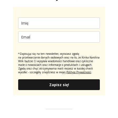
*Zapisując się na ten newsletter, wyrażasz zgodę
na przetwarzanie danych osobowych oraz na to, że Kinka Karolina
Wilk będzie Ci wysyłała wiadomości handlowe oraz cykliczne
maile o nowościach oraz informacje o produktach i usługach.
Zgodę oraz chęć otrzymywania maili możesz w każdej chwili
wycofać - szczegóły znajdziesz w mojej
Polityce Prywatności
.
Zapisz się!