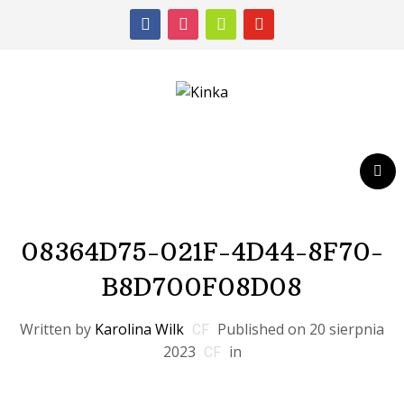
facebook
instagram
shopping-
youtube
cart
08364D75-021F-4D44-8F70-
B8D700F08D08
Written by
Karolina Wilk
Published on
20 sierpnia
2023
in